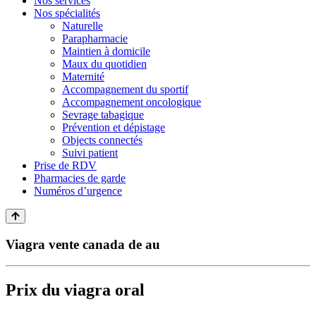
Nos services
Nos spécialités
Naturelle
Parapharmacie
Maintien à domicile
Maux du quotidien
Maternité
Accompagnement du sportif
Accompagnement oncologique
Sevrage tabagique
Prévention et dépistage
Objects connectés
Suivi patient
Prise de RDV
Pharmacies de garde
Numéros d’urgence
Viagra vente canada de au
Prix du viagra oral