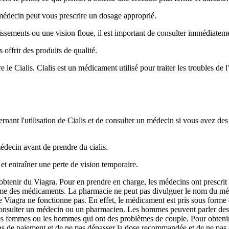
e médecin peut vous prescrire un dosage approprié.
issements ou une vision floue, il est important de consulter immédiate
ffrir des produits de qualité.
le Cialis. Cialis est un médicament utilisé pour traiter les troubles de l'
ernant l'utilisation de Cialis et de consulter un médecin si vous avez de
médecin avant de prendre du cialis.
et entraîner une perte de vision temporaire.
enir du Viagra. Pour en prendre en charge, les médecins ont prescrit l
me des médicaments. La pharmacie ne peut pas divulguer le nom du méd
, le Viagra ne fonctionne pas. En effet, le médicament est pris sous fo
consulter un médecin ou un pharmacien. Les hommes peuvent parler des e
s femmes ou les hommes qui ont des problèmes de couple. Pour obtenir d
ons de paiement et de ne pas dépasser la dose recommandée et de ne pas dé