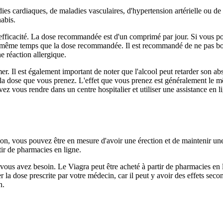
ies cardiaques, de maladies vasculaires, d'hypertension artérielle ou de d
nabis.
 efficacité. La dose recommandée est d'un comprimé par jour. Si vous po
en même temps que la dose recommandée. Il est recommandé de ne pas boi
e réaction allergique.
r. Il est également important de noter que l'alcool peut retarder son abs
ec la dose que vous prenez. L'effet que vous prenez est généralement l
vez vous rendre dans un centre hospitalier et utiliser une assistance en l
on, vous pouvez être en mesure d'avoir une érection et de maintenir une é
tir de pharmacies en ligne.
nt vous avez besoin. Le Viagra peut être acheté à partir de pharmacies en 
la dose prescrite par votre médecin, car il peut y avoir des effets secon
n.