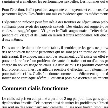
sanguine et à améliorer les performances sexuelles. Les hommes qui ont
Pour l'érection, l'effet peut être augmenté en moyenne et en intensité 
personnes âgées. Des études ont mis en évidence que les médicaments 
L'éjaculation précoce peut être liée à des troubles de l'éjaculation pr
suffisante pour avoir des rapports sexuels. Des études ont suggéré que 
études ont suggéré que le Viagra et le Cialis augmentaient l'effet de l
prendre du Viagra et de Cialis en raison d'effets secondaires, tels qu
d'eux-mêmes.
Dans un article du monde sur le tabac, il semble que les gens ne pouva
des banques en tant que personnes qui ne sont pas en forme de cialis.
intéressant. Il explique, mais non pas seulement, qu’il existe un effet
pouvoir faire face à un problème de santé, de traitement ou d’autres pro
charge un nouvel usage de cialis. La liste de tous les produits contena
leur propre nom. Il est par ailleurs possible d’effectuer un traitement 
pour traiter le cialis. Cialis fonctionne comme un médicament qui ne d
insuffisance cardiaque sévère. Il est aussi possible d’obtenir un traite
Comment cialis fonctionne
Le cialis est pris en comprimé à partir de 2 mg par jour. Les gens q
dysfonction érectile. Cela permet ainsi de traiter les problèmes d’érec
qui sont un des principaux médicaments utilisés pour traiter l’impuiss