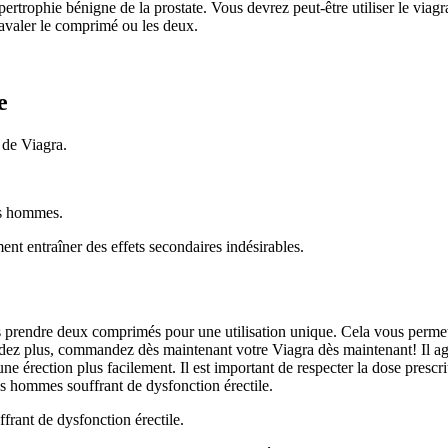
rophie bénigne de la prostate. Vous devrez peut-être utiliser le viagra
 avaler le comprimé ou les deux.
e
 de Viagra.
les hommes.
ent entraîner des effets secondaires indésirables.
as prendre deux comprimés pour une utilisation unique. Cela vous permett
ndez plus, commandez dès maintenant votre Viagra dès maintenant! Il ag
 une érection plus facilement. Il est important de respecter la dose pres
les hommes souffrant de dysfonction érectile.
frant de dysfonction érectile.