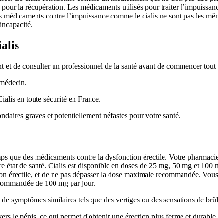
te pour la récupération. Les médicaments utilisés pour traiter l’impuiss
es médicaments contre l’impuissance comme le cialis ne sont pas les même
incapacité.
alis
ent et de consulter un professionnel de la santé avant de commencer tout
 médecin.
alis en toute sécurité en France.
daires graves et potentiellement néfastes pour votre santé.
emps que des médicaments contre la dysfonction érectile. Votre pharma
tre état de santé. Cialis est disponible en doses de 25 mg, 50 mg et 100
ction érectile, et de ne pas dépasser la dose maximale recommandée. Vous
recommandée de 100 mg par jour.
as de symptômes similaires tels que des vertiges ou des sensations de brû
vers le pénis, ce qui permet d'obtenir une érection plus ferme et durable.