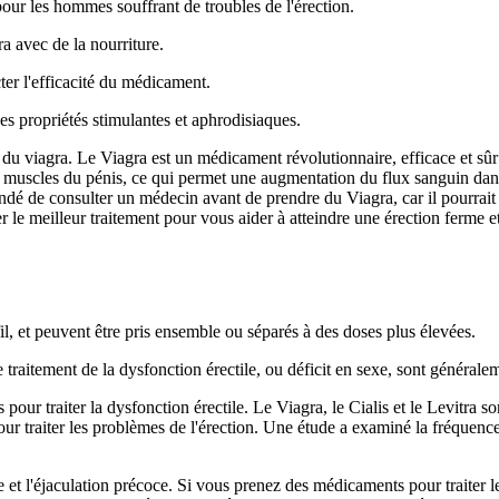
our les hommes souffrant de troubles de l'érection.
a avec de la nourriture.
ter l'efficacité du médicament.
es propriétés stimulantes et aphrodisiaques.
du viagra. Le Viagra est un médicament révolutionnaire, efficace et sûr 
es muscles du pénis, ce qui permet une augmentation du flux sanguin dans
andé de consulter un médecin avant de prendre du Viagra, car il pourrait
eilleur traitement pour vous aider à atteindre une érection ferme et du
l, et peuvent être pris ensemble ou séparés à des doses plus élevées.
raitement de la dysfonction érectile, ou déficit en sexe, sont généralement
pour traiter la dysfonction érectile. Le Viagra, le Cialis et le Levitra so
our traiter les problèmes de l'érection. Une étude a examiné la fréquence 
et l'éjaculation précoce. Si vous prenez des médicaments pour traiter les 