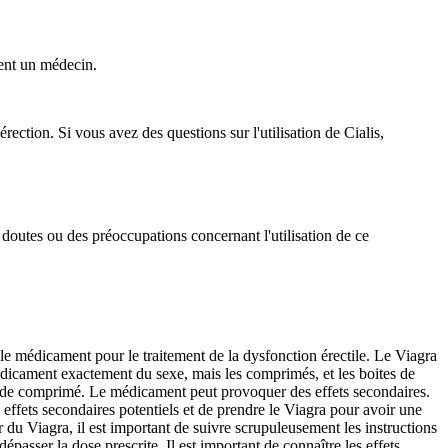
ment un médecin.
érection. Si vous avez des questions sur l'utilisation de Cialis,
s doutes ou des préoccupations concernant l'utilisation de ce
e médicament pour le traitement de la dysfonction érectile. Le Viagra
icament exactement du sexe, mais les comprimés, et les boites de
rme de comprimé. Le médicament peut provoquer des effets secondaires.
ffets secondaires potentiels et de prendre le Viagra pour avoir une
u Viagra, il est important de suivre scrupuleusement les instructions
passer la dose prescrite. Il est important de connaître les effets