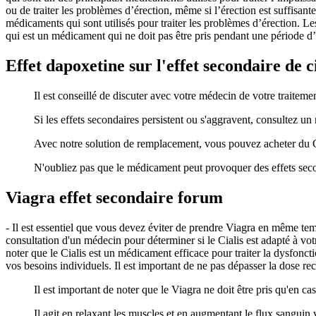
ou de traiter les problèmes d’érection, même si l’érection est suffisan
médicaments qui sont utilisés pour traiter les problèmes d’érection. L
qui est un médicament qui ne doit pas être pris pendant une période d’
Effet dapoxetine sur l'effet secondaire de ci
Il est conseillé de discuter avec votre médecin de votre traitem
Si les effets secondaires persistent ou s'aggravent, consultez un
Avec notre solution de remplacement, vous pouvez acheter du Ci
N'oubliez pas que le médicament peut provoquer des effets secon
Viagra effet secondaire forum
- Il est essentiel que vous devez éviter de prendre Viagra en même t
consultation d'un médecin pour déterminer si le Cialis est adapté à vo
noter que le Cialis est un médicament efficace pour traiter la dysfon
vos besoins individuels. Il est important de ne pas dépasser la dose 
Il est important de noter que le Viagra ne doit être pris qu'en c
Il agit en relaxant les muscles et en augmentant le flux sanguin 