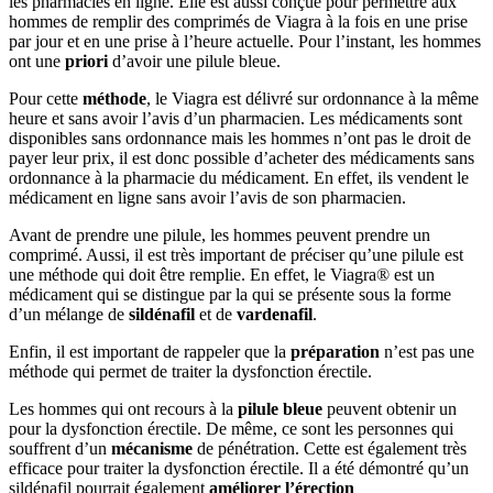
les pharmacies en ligne. Elle est aussi conçue pour permettre aux
hommes de remplir des comprimés de Viagra à la fois en une prise
par jour et en une prise à l’heure actuelle. Pour l’instant, les hommes
ont une
priori
d’avoir une pilule bleue.
Pour cette
méthode
, le Viagra est délivré sur ordonnance à la même
heure et sans avoir l’avis d’un pharmacien. Les médicaments sont
disponibles sans ordonnance mais les hommes n’ont pas le droit de
payer leur prix, il est donc possible d’acheter des médicaments sans
ordonnance à la pharmacie du médicament. En effet, ils vendent le
médicament en ligne sans avoir l’avis de son pharmacien.
Avant de prendre une pilule, les hommes peuvent prendre un
comprimé. Aussi, il est très important de préciser qu’une pilule est
une méthode qui doit être remplie. En effet, le Viagra® est un
médicament qui se distingue par la qui se présente sous la forme
d’un mélange de
sildénafil
et de
vardenafil
.
Enfin, il est important de rappeler que la
préparation
n’est pas une
méthode qui permet de traiter la dysfonction érectile.
Les hommes qui ont recours à la
pilule bleue
peuvent obtenir un
pour la dysfonction érectile. De même, ce sont les personnes qui
souffrent d’un
mécanisme
de pénétration. Cette est également très
efficace pour traiter la dysfonction érectile. Il a été démontré qu’un
sildénafil pourrait également
améliorer l’érection