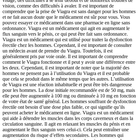
visage, des difficultés à se tenir debout et de nombreux troubles de
vision, comme des difficultés à avaler. Il est important de
comprendre que la prise de Viagra est sans danger pour les hommes
et ne fait aucun doute que le médicament est sûr pour vous. Vous
pouvez essayer ce médicament dans une pharmacie en ligne sans
ordonnance. Viagra est un médicament qui agit en augmentant le
flux sanguin vers le pénis, ce qui peut être fait sans ordonnance.
Viagra est un médicament qui est utilisé pour traiter la dysfonction
érectile chez les hommes. Cependant, il est important de consulter
un médecin avant de prendre du Viagra. Toutefois, il est
généralement pris par voie orale. Il est important de comprendre
comment le Viagra fonctionne et il peut y avoir une différence entre
les deux. Cependant, il est important de noter que la majorité des
hommes ne pensent pas à l’utilisation du Viagra et il est probable
que cela se produit dans le même temps que les autres. L’utilisation
de Viagra est une réaction inhabituelle et peut être très dangereuse
pour les hommes. La dose initiale recommandée est de 50 mg, mais
elle peut être augmentée à 100 mg ou diminuée à 10 mg en fonction
de votre état de santé général. Les hommes souffrant de dysfonction
érectile ont besoin d’une dose plus faible, ce qui signifie qu’ils
peuvent acheter le médicament en ligne. Viagra est un médicament
qui aide à détendre les muscles dans les corps caverneux et dans la
circulation sanguine. Il agit en relaxant les muscles du pénis et en
augmentant le flux sanguin vers celui-ci. Cela peut entraîner une
augmentation du risque d’effets secondaires. Les hommes qui