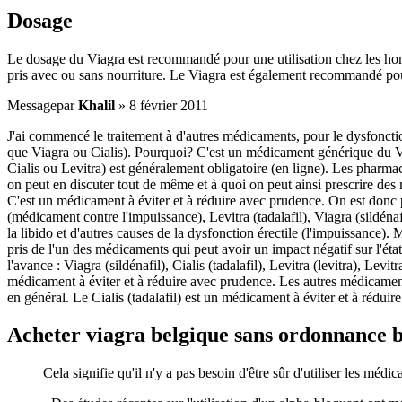
Dosage
Le dosage du Viagra est recommandé pour une utilisation chez les homm
pris avec ou sans nourriture. Le Viagra est également recommandé pou
Message
par
Khalil
»
8 février 2011
J'ai commencé le traitement à d'autres médicaments, pour le dysfonction
que Viagra ou Cialis). Pourquoi? C'est un médicament générique du Vi
Cialis ou Levitra) est généralement obligatoire (en ligne). Les pharma
on peut en discuter tout de même et à quoi on peut ainsi prescrire des 
C'est un médicament à éviter et à réduire avec prudence. On est donc pré
(médicament contre l'impuissance), Levitra (tadalafil), Viagra (sildénafil
la libido et d'autres causes de la dysfonction érectile (l'impuissance). 
pris de l'un des médicaments qui peut avoir un impact négatif sur l'éta
l'avance : Viagra (sildénafil), Cialis (tadalafil), Levitra (levitra), Levitr
médicament à éviter et à réduire avec prudence. Les autres médicaments 
en général. Le Cialis (tadalafil) est un médicament à éviter et à rédui
Acheter viagra belgique sans ordonnance 
Cela signifie qu'il n'y a pas besoin d'être sûr d'utiliser les médi