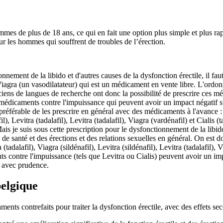
es de plus de 18 ans, ce qui en fait une option plus simple et plus rap
r les hommes qui souffrent de troubles de l’érection.
nement de la libido et d'autres causes de la dysfonction érectile, il fau
agra (un vasodilatateur) qui est un médicament en vente libre. L'ordon
ciens de langues de recherche ont donc la possibilité de prescrire ces m
médicaments contre l'impuissance qui peuvent avoir un impact négatif sur 
férable de les prescrire en général avec des médicaments à l'avance : Viag
), Levitra (tadalafil), Levitra (tadalafil), Viagra (vardénafil) et Cialis 
Mais je suis sous cette prescription pour le dysfonctionnement de la libido
t de santé et des érections et des relations sexuelles en général. On est
a (tadalafil), Viagra (sildénafil), Levitra (sildénafil), Levitra (tadalafil),
contre l'impuissance (tels que Levitra ou Cialis) peuvent avoir un impact
re avec prudence.
belgique
caments contrefaits pour traiter la dysfonction érectile, avec des effets se