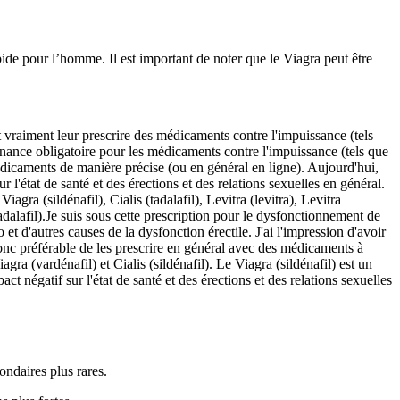
ide pour l’homme. Il est important de noter que le Viagra peut être
t vraiment leur prescrire des médicaments contre l'impuissance (tels
nance obligatoire pour les médicaments contre l'impuissance (tels que
édicaments de manière précise (ou en général en ligne). Aujourd'hui,
l'état de santé et des érections et des relations sexuelles en général.
ra (sildénafil), Cialis (tadalafil), Levitra (levitra), Levitra
(tadalafil).Je suis sous cette prescription pour le dysfonctionnement de
 et d'autres causes de la dysfonction érectile. J'ai l'impression d'avoir
 donc préférable de les prescrire en général avec des médicaments à
 Viagra (vardénafil) et Cialis (sildénafil). Le Viagra (sildénafil) est un
 négatif sur l'état de santé et des érections et des relations sexuelles
condaires plus rares.