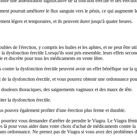
ntré une amélioration significative de la fonction érectile et des érection
nt pourrait améliorer le flux sanguin vers le pénis, ce qui augmente le 
ement légers et temporaires, et ils peuvent durer jusqu'à quatre heures.
bles de l'érection, y compris les huiles et les aphtes, et ne peut être util
e la dysfonction érectile Lorsqu'ils sont pris ensemble, leurs effets sec
de et discrète pour tous les médicaments en vente libre.
ontre la dysfonction érectile peuvent avoir un effet bénéfique sur la qu
de la dysfonction érectile, et vous pourrez obtenir une ordonnance pou
s douleurs thoraciques, des saignements vaginaux et des maux de tête.
ter la dysfonction érectile.
us pouvez également profiter d'une érection plus ferme et durable.
vous pourriez vous demander d'arrêter de prendre le Viagra. Le Viagra fémi
es là pour vous aider dans votre choix d'achat de médicaments contre la
ans ordonnance. Ne prenez pas de Viagra si vous avez des problèmes de