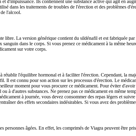
 et d'impuissance. Ils contiennent une substance active qui agit en aug
f utilisé dans les traitements de troubles de l'érection et des problèmes d
de l'alcool.
 libre. La version générique contient du sildénafil et est fabriquée par
lux sanguin dans le corps. Si vous prenez ce médicament à la même heure
dicament sur votre corps.
à rétablir l'équilibre hormonal et à faciliter l'érection. Cependant, la 
il. Il est connu pour son action sur les processus d'érection. Le médica
 meilleur moment pour vous procurer ce médicament. Pour éviter d'avoir
il ou à d'autres substances. Ne prenez pas ce médicament en même temps 
édicament à journée, vous devez consommer des repas légers et suivre d
ntraîner des effets secondaires indésirables. Si vous avez des problème
es personnes âgées. En effet, les comprimés de Viagra peuvent être pris