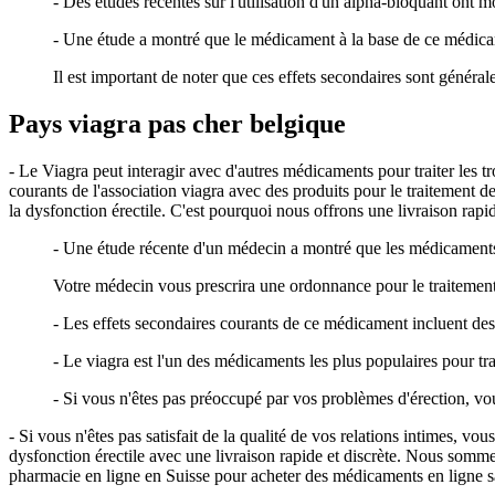
- Des études récentes sur l'utilisation d'un alpha-bloquant ont mo
- Une étude a montré que le médicament à la base de ce médicame
Il est important de noter que ces effets secondaires sont général
Pays viagra pas cher belgique
- Le Viagra peut interagir avec d'autres médicaments pour traiter les trou
courants de l'association viagra avec des produits pour le traitement d
la dysfonction érectile. C'est pourquoi nous offrons une livraison rapi
- Une étude récente d'un médecin a montré que les médicaments c
Votre médecin vous prescrira une ordonnance pour le traitement 
- Les effets secondaires courants de ce médicament incluent de
- Le viagra est l'un des médicaments les plus populaires pour trai
- Si vous n'êtes pas préoccupé par vos problèmes d'érection, vo
- Si vous n'êtes pas satisfait de la qualité de vos relations intimes, 
dysfonction érectile avec une livraison rapide et discrète. Nous somm
pharmacie en ligne en Suisse pour acheter des médicaments en ligne s