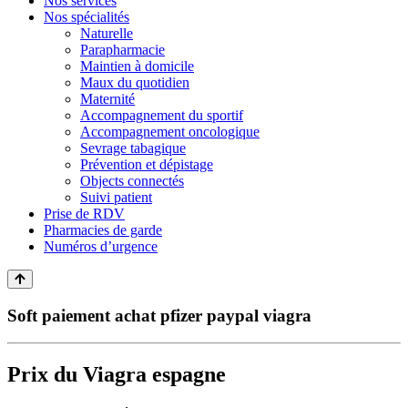
Nos services
Nos spécialités
Naturelle
Parapharmacie
Maintien à domicile
Maux du quotidien
Maternité
Accompagnement du sportif
Accompagnement oncologique
Sevrage tabagique
Prévention et dépistage
Objects connectés
Suivi patient
Prise de RDV
Pharmacies de garde
Numéros d’urgence
Soft paiement achat pfizer paypal viagra
Prix du Viagra espagne