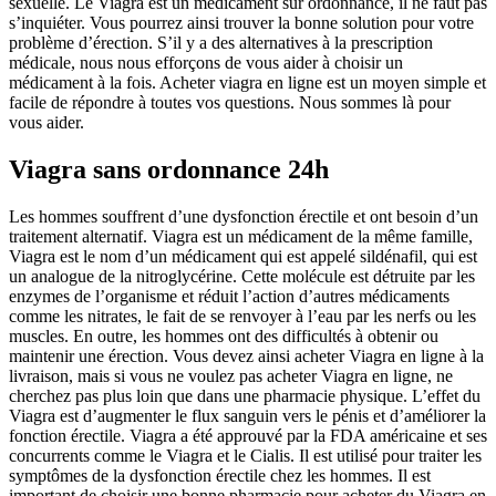
sexuelle. Le Viagra est un médicament sur ordonnance, il ne faut pas
s’inquiéter. Vous pourrez ainsi trouver la bonne solution pour votre
problème d’érection. S’il y a des alternatives à la prescription
médicale, nous nous efforçons de vous aider à choisir un
médicament à la fois. Acheter viagra en ligne est un moyen simple et
facile de répondre à toutes vos questions. Nous sommes là pour
vous aider.
Viagra sans ordonnance 24h
Les hommes souffrent d’une dysfonction érectile et ont besoin d’un
traitement alternatif. Viagra est un médicament de la même famille,
Viagra est le nom d’un médicament qui est appelé sildénafil, qui est
un analogue de la nitroglycérine. Cette molécule est détruite par les
enzymes de l’organisme et réduit l’action d’autres médicaments
comme les nitrates, le fait de se renvoyer à l’eau par les nerfs ou les
muscles. En outre, les hommes ont des difficultés à obtenir ou
maintenir une érection. Vous devez ainsi acheter Viagra en ligne à la
livraison, mais si vous ne voulez pas acheter Viagra en ligne, ne
cherchez pas plus loin que dans une pharmacie physique. L’effet du
Viagra est d’augmenter le flux sanguin vers le pénis et d’améliorer la
fonction érectile. Viagra a été approuvé par la FDA américaine et ses
concurrents comme le Viagra et le Cialis. Il est utilisé pour traiter les
symptômes de la dysfonction érectile chez les hommes. Il est
important de choisir une bonne pharmacie pour acheter du Viagra en