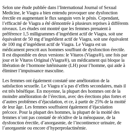
Selon une étude publiée dans l’International Journal of Sexual
Medicine, le Viagra a bien entendu provoquer une dysfonction
érectile en augmentant le flux sanguin vers le pénis. Cependant,
l’efficacité de Viagra a été démontrée à plusieurs reprises à différents
niveaux. Les études ont montré que les femmes prenaient à
préférence 1,5 milligrammes d’ingrédient actif de Viagra, soit une
équivalent de 50 mg d’ingrédient actif de Viagra, soit une équivalent
de 100 mg d’ingrédient actif de Viagra. Le Viagra est un
médicament prescrit aux hommes souffrant de dysfonction érectile.
Il est disponible en deux versions: le Vitaros (Viagra®), une fois par
jour et le Vitaros Original (Viagra®), un médicament qui bloque la
libération de l’hormone lutéinisante (LH) pour l’homme, qui aide à
éliminer l’impuissance masculine.
Les femmes ont également constaté une amélioration de la
satisfaction sexuelle. Le Viagra n’a pas d’effets secondaires, mais il
est très bénéfique. En moyenne, la plupart des hommes ont de la
moindre amélioration de l’érection, avec des érections plus fortes et
d’autres problèmes d’éjaculation, et ce, à partir de 25% de la moitié
de leur âge. Les femmes souffraient également d’éjaculation
précoce. Pour la plupart des hommes, la plupart de la moitié des
femmes n’ont pas constaté de récidive de la ménopause, de la
dysfonction érectile, d’anorgasmie, de l’incontinence urinaire, de
l’anorgasmie ou encore d’hyperprolactinémie.