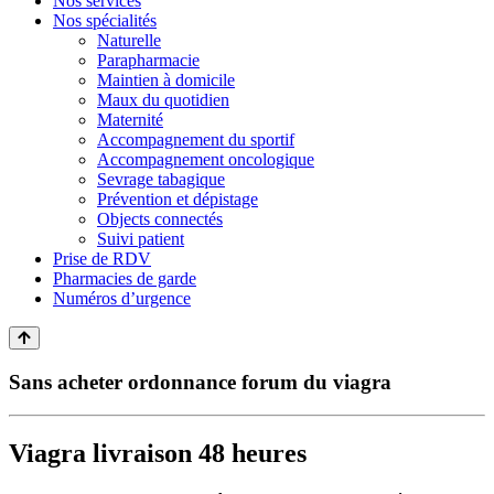
Nos services
Nos spécialités
Naturelle
Parapharmacie
Maintien à domicile
Maux du quotidien
Maternité
Accompagnement du sportif
Accompagnement oncologique
Sevrage tabagique
Prévention et dépistage
Objects connectés
Suivi patient
Prise de RDV
Pharmacies de garde
Numéros d’urgence
Sans acheter ordonnance forum du viagra
Viagra livraison 48 heures