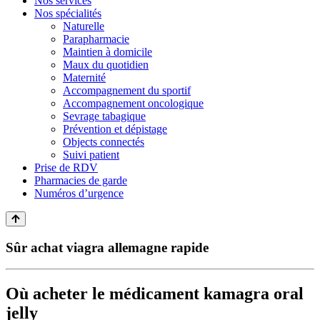
Nos services
Nos spécialités
Naturelle
Parapharmacie
Maintien à domicile
Maux du quotidien
Maternité
Accompagnement du sportif
Accompagnement oncologique
Sevrage tabagique
Prévention et dépistage
Objects connectés
Suivi patient
Prise de RDV
Pharmacies de garde
Numéros d’urgence
Sûr achat viagra allemagne rapide
Où acheter le médicament kamagra oral
jelly