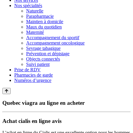
Nos services
Nos spécialités
Naturelle
Parapharmacie
Maintien à domicile
Maux du quotidien
Maternité
Accompagnement du sportif
Accompagnement oncologique
Sevrage tabagique
Prévention et dépistage
Objects connectés
Suivi patient
Prise de RDV
Pharmacies de garde
Numéros d’urgence
Quebec viagra au ligne en acheter
Achat cialis en ligne avis
L'achat en ligne du Cialis est une excellente option pour les hommes