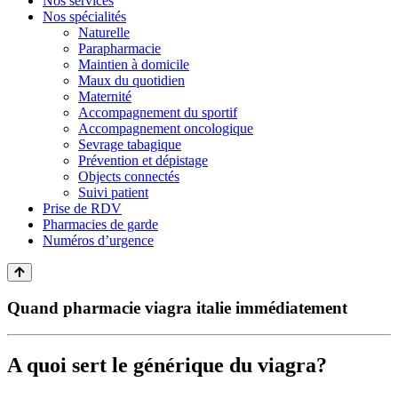
Nos services
Nos spécialités
Naturelle
Parapharmacie
Maintien à domicile
Maux du quotidien
Maternité
Accompagnement du sportif
Accompagnement oncologique
Sevrage tabagique
Prévention et dépistage
Objects connectés
Suivi patient
Prise de RDV
Pharmacies de garde
Numéros d’urgence
Quand pharmacie viagra italie immédiatement
A quoi sert le générique du viagra?