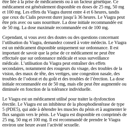
être liée à la prise de médicaments ou à un facteur génétique. Ce
médicament est généralement disponible en doses de 25 mg, 50 mg
et 100 mg. Les effets du Viagra durent entre 4 et 6 heures, tandis
que ceux du Cialis peuvent durer jusqu’à 36 heures. Le Viagra peut
être pris avec ou sans nourriture. La dose initiale recommandée est
de 50 mg. La dose maximale recommandée est de 100 mg.
Cependant, si vous avez des doutes ou des questions concernant
l’utilisation du Viagra, demandez conseil à votre médecin. Le Viagra
est un médicament disponible uniquement sur ordonnance. Il est
important de savoir que la prise de ce médicament ne peut être
effectuée que sur ordonnance médicale et sous surveillance
médicale. L’utilisation du Viagra peut entraîner des effets
secondaires, notamment des rougeurs du visage, des troubles de la
vision, des maux de tête, des vertiges, une congestion nasale, des
troubles de l’odorat et du goût et des troubles de l’érection. La dose
initiale recommandée est de 50 mg, mais elle peut être augmentée ou
diminuée en fonction de la tolérance individuelle.
Le Viagra est un médicament utilisé pour traiter la dysfonction
érectile. Le Viagra est un inhibiteur de la phosphodiestérase de type
5 (PDE5), qui aide à détendre les muscles du pénis et à augmenter le
flux sanguin vers le pénis. Le Viagra est disponible en comprimés de
25 mg, 50 mg et 100 mg. Il est recommandé de prendre le Viagra
environ une heure avant l’activité sexuelle.