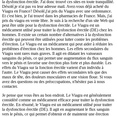
la dysfonction érectile. J'ai donc trouvé ces sites en toute tranquillité.
Désolé,je n'ai pas vu leur adresse mail. Avez-vous déjà acheté du
Viagra en France? Désolé,j'ai pris du Viagra avec une ordonnance.
Et c'est bien, je l'ai trouvé dans les pharmacies de France. Mais, j'ai
pris du viagra en vente libre. Je suis à la recherche d'un site Web qui
peut être utile pour la dysfonction érectile. Le Viagra est un
médicament utilisé pour traiter la dysfonction érectile (DE) chez les
hommes. Il existe un certain nombre d'alternatives à la dysfonction
érectile qui peuvent être utilisées pour lutter contre les problèmes
d'érection. Le Viagra est un médicament qui peut aider à réduire les
problèmes d'érection chez les hommes. Les effets secondaires du
Viagra sont rares mais graves. Il agit en dilatant les vaisseaux
sanguins du pénis, ce qui permet une augmentation du flux sanguin
vers le pénis et favorise une érection plus forte et plus durable. Les
effets du Viagra sur la fonction érectile varient d'un individu à
l'autre. Le Viagra peut causer des effets secondaires tels que des
maux de tête, des douleurs musculaires et une vision floue. Si vous
avez des questions ou des préoccupations, n'hésitez pas à nous
contacter.
Je pense que vous êtes au bon endroit. Le Viagra est généralement
considéré comme un médicament efficace pour traiter la dysfonction
érectile. En résumé, le Viagra est un médicament utilisé pour traiter
la dysfonction érectile (DE). Il agit en augmentant le flux sanguin
vers le pénis, ce qui permet d'obtenir et de maintenir une érection