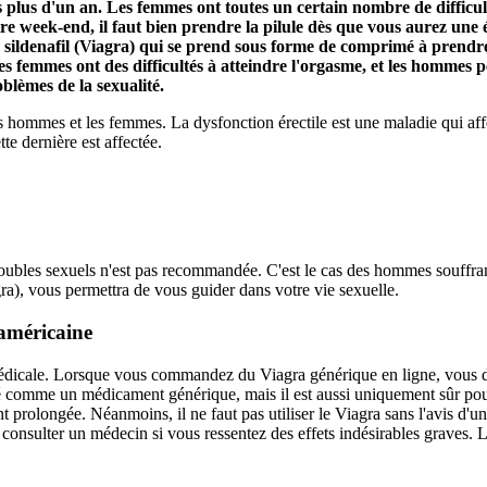
is plus d'un an. Les femmes ont toutes un certain nombre de difficu
e week-end, il faut bien prendre la pilule dès que vous aurez une é
e sildenafil (Viagra) qui se prend sous forme de comprimé à prendre
es femmes ont des difficultés à atteindre l'orgasme, et les hommes
blèmes de la sexualité.
 hommes et les femmes. La dysfonction érectile est une maladie qui affect
e dernière est affectée.
oubles sexuels n'est pas recommandée. C'est le cas des hommes souffrant
gra), vous permettra de vous guider dans votre vie sexuelle.
 américaine
n médicale. Lorsque vous commandez du Viagra générique en ligne, vous 
omme un médicament générique, mais il est aussi uniquement sûr pour la
 prolongée. Néanmoins, il ne faut pas utiliser le Viagra sans l'avis d'un 
de consulter un médecin si vous ressentez des effets indésirables grave