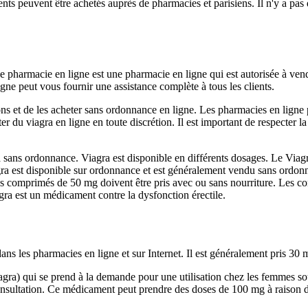
nts peuvent être achetés auprès de pharmacies et parisiens. Il n'y a pas
 pharmacie en ligne est une pharmacie en ligne qui est autorisée à ven
ne peut vous fournir une assistance complète à tous les clients.
tions et de les acheter sans ordonnance en ligne. Les pharmacies en ligne
r du viagra en ligne en toute discrétion. Il est important de respecter 
 sans ordonnance. Viagra est disponible en différents dosages. Le Viagr
agra est disponible sur ordonnance et est généralement vendu sans ord
 comprimés de 50 mg doivent être pris avec ou sans nourriture. Les co
ra est un médicament contre la dysfonction érectile.
 les pharmacies en ligne et sur Internet. Il est généralement pris 30 mi
iagra) qui se prend à la demande pour une utilisation chez les femmes 
onsultation. Ce médicament peut prendre des doses de 100 mg à raison de