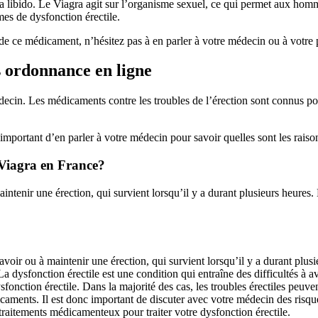
a libido. Le Viagra agit sur l’organisme sexuel, ce qui permet aux hommes
mes de dysfonction érectile.
de ce médicament, n’hésitez pas à en parler à votre médecin ou à votre
s ordonnance en ligne
ecin. Les médicaments contre les troubles de l’érection sont connus pour
 important d’en parler à votre médecin pour savoir quelles sont les rais
a Viagra en France?
maintenir une érection, qui survient lorsqu’il y a durant plusieurs heure
 avoir ou à maintenir une érection, qui survient lorsqu’il y a durant plu
a dysfonction érectile est une condition qui entraîne des difficultés à a
onction érectile. Dans la majorité des cas, les troubles érectiles peuven
aments. Il est donc important de discuter avec votre médecin des risques
aitements médicamenteux pour traiter votre dysfonction érectile.