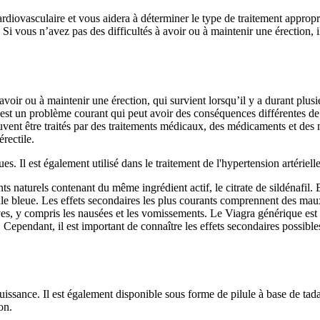
ardiovasculaire et vous aidera à déterminer le type de traitement appropr
i vous n’avez pas des difficultés à avoir ou à maintenir une érection, il
 avoir ou à maintenir une érection, qui survient lorsqu’il y a durant plus
 est un problème courant qui peut avoir des conséquences différentes de l
peuvent être traités par des traitements médicaux, des médicaments et de
rectile.
s. Il est également utilisé dans le traitement de l'hypertension artérie
 naturels contenant du même ingrédient actif, le citrate de sildénafil. E
lule bleue. Les effets secondaires les plus courants comprennent des mau
es, y compris les nausées et les vomissements. Le Viagra générique est
Cependant, il est important de connaître les effets secondaires possibles
uissance. Il est également disponible sous forme de pilule à base de tadal
on.