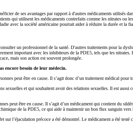
icier de ses avantages par rapport à d'autres médicaments utilisés dans 
tients qui utilisent les médicaments contrefaits comme les nitrates ou 
adie avec la société américaine pourrait aider à réduire la durée et la f
lter un professionnel de la santé. D'autres traitements pour la dysfonc
ièrement important avec les inhibiteurs de la PDE5, tels que les nitrates. 
icace, mais son action est souvent prolongée.
 pas encore besoin de leur médecin.
onnes peut être en cause. Il s’agit donc d’un traitement médical pour t
ns sexuelles et qui souhaitent avoir des relations sexuelles. Il est aus
es peut être en cause. Il s’agit d’un médicament qui contient du sildén
 chimique de la PDE5, ce qui aide à maintenir un bon flux sanguin vers l
ffet sur l’éjaculation précoce a été démontré. Le médicament a été testé c