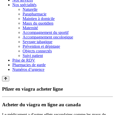
Nos services
Nos spécialités
Naturelle
Parapharmacie
Maintien à domicile
Maux du quotidien
Maternité
Accompagnement du sportif
Accompagnement oncologique
Sevrage tabagique
Prévention et dépistage
Objects connectés
Suivi patient
Prise de RDV
Pharmacies de garde
Numéros d’urgence
Pfizer en viagra acheter ligne
Acheter du viagra en ligne au canada
Le médicament a d'autres effets secondaires comme les maux de