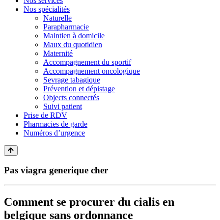
Nos services
Nos spécialités
Naturelle
Parapharmacie
Maintien à domicile
Maux du quotidien
Maternité
Accompagnement du sportif
Accompagnement oncologique
Sevrage tabagique
Prévention et dépistage
Objects connectés
Suivi patient
Prise de RDV
Pharmacies de garde
Numéros d’urgence
Pas viagra generique cher
Comment se procurer du cialis en
belgique sans ordonnance