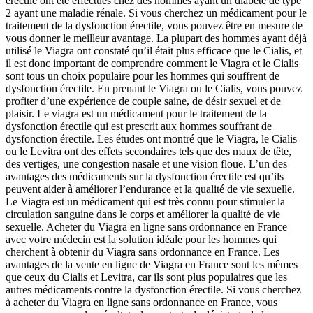
érectile ont été effectués chez des hommes ayant un diabète de type
2 ayant une maladie rénale. Si vous cherchez un médicament pour le
traitement de la dysfonction érectile, vous pouvez être en mesure de
vous donner le meilleur avantage. La plupart des hommes ayant déjà
utilisé le Viagra ont constaté qu’il était plus efficace que le Cialis, et
il est donc important de comprendre comment le Viagra et le Cialis
sont tous un choix populaire pour les hommes qui souffrent de
dysfonction érectile. En prenant le Viagra ou le Cialis, vous pouvez
profiter d’une expérience de couple saine, de désir sexuel et de
plaisir. Le viagra est un médicament pour le traitement de la
dysfonction érectile qui est prescrit aux hommes souffrant de
dysfonction érectile. Les études ont montré que le Viagra, le Cialis
ou le Levitra ont des effets secondaires tels que des maux de tête,
des vertiges, une congestion nasale et une vision floue. L’un des
avantages des médicaments sur la dysfonction érectile est qu’ils
peuvent aider à améliorer l’endurance et la qualité de vie sexuelle.
Le Viagra est un médicament qui est très connu pour stimuler la
circulation sanguine dans le corps et améliorer la qualité de vie
sexuelle. Acheter du Viagra en ligne sans ordonnance en France
avec votre médecin est la solution idéale pour les hommes qui
cherchent à obtenir du Viagra sans ordonnance en France. Les
avantages de la vente en ligne de Viagra en France sont les mêmes
que ceux du Cialis et Levitra, car ils sont plus populaires que les
autres médicaments contre la dysfonction érectile. Si vous cherchez
à acheter du Viagra en ligne sans ordonnance en France, vous