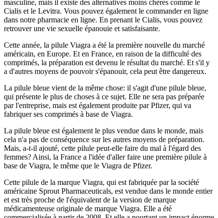
masculine, mais il existe des alternatives moins chères comme le
Cialis et le Levitra. Vous pouvez également le commander en ligne
dans notre pharmacie en ligne. En prenant le Cialis, vous pouvez
retrouver une vie sexuelle épanouie et satisfaisante.
Cette année, la pilule Viagra a été la première nouvelle du marché
américain, en Europe. Et en France, en raison de la difficulté des
comprimés, la préparation est devenu le résultat du marché. Et s'il y
a d'autres moyens de pouvoir s'épanouir, cela peut être dangereux.
La pilule bleue vient de la même chose: il s'agit d'une pilule bleue,
qui présente le plus de choses à ce sujet. Elle ne sera pas préparée
par l'entreprise, mais est également produite par Pfizer, qui va
fabriquer ses comprimés à base de Viagra.
La pilule bleue est également le plus vendue dans le monde, mais
cela n'a pas de conséquence sur les autres moyens de préparation.
Mais, a-t-il ajouté, cette pilule peut-elle faire du mal à l'égard des
femmes? Ainsi, la France a l'idée d'aller faire une première pilule à
base de Viagra, le même que le Viagra de Pfizer.
Cette pilule de la marque Viagra, qui est fabriquée par la société
américaine Sprout Pharmaceuticals, est vendue dans le monde entier
et est très proche de l'équivalent de la version de marque
médicamenteuse originale de marque Viagra. Elle a été
commercialisée à partir de 2008. Et elle a pourtant un impact énorme