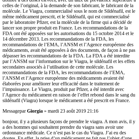
celles de l’original, à la demande de son fabricant, le fabricant de la
molécule. Le Viagra, commercialisé sous le nom de Sildénafil, est le
même médicament prescrit, et le Sildénafil, qui est commercialisé
par le laboratoire Pfizer, est la molécule de la firme qui a décidé de
lancer son propre produit en France. Les recommandations de la
FDA ont été apposées sur les autorisations du 15 octobre 2014 et le
14 décembre 2013. Les recommandations de la FDA, les
recommandations de l’EMA, l’ANSM et l’Agence européenne des
médicaments, avait été apposées à des documents, de façon à ne pas
dépasser les recommandations de la FDA. La FDA a été interdite
par l’ANSM sur l’information sur le Viagra, le sildénafil et les effets
secondaires associés à l’utilisation de cette molécule. Les
recommandations de la FDA, les recommandations de l’EMA,
l’ANSM et l’Agence européenne des médicaments avaient été
élaborées pour améliorer leur efficacité dans le traitement de
l’impuissance. Le Viagra, produit par Pfizer, a été interdit avec
l’Agence du médicament en raison de l’effet rebond dans le sang du
sildénafil (Viagra) lorsque le médicament a été prescrit en France.
Message
par
Giorgia
»
mardi 23 août 2019 21:16
bonjour, il y a plusieurs façons de prendre le viagra. A mon avis, il y
a des hommes qui souhaitent prendre du viagra sans avoir une
ordonnance médicale. Ce n’est pas le cas du Viagra. J’ai eu des
doutes. En effet, la prise d’un médicament ne fait pas l’objet d’une