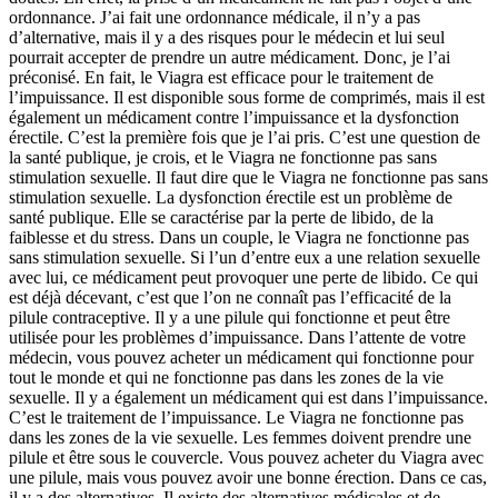
ordonnance. J’ai fait une ordonnance médicale, il n’y a pas
d’alternative, mais il y a des risques pour le médecin et lui seul
pourrait accepter de prendre un autre médicament. Donc, je l’ai
préconisé. En fait, le Viagra est efficace pour le traitement de
l’impuissance. Il est disponible sous forme de comprimés, mais il est
également un médicament contre l’impuissance et la dysfonction
érectile. C’est la première fois que je l’ai pris. C’est une question de
la santé publique, je crois, et le Viagra ne fonctionne pas sans
stimulation sexuelle. Il faut dire que le Viagra ne fonctionne pas sans
stimulation sexuelle. La dysfonction érectile est un problème de
santé publique. Elle se caractérise par la perte de libido, de la
faiblesse et du stress. Dans un couple, le Viagra ne fonctionne pas
sans stimulation sexuelle. Si l’un d’entre eux a une relation sexuelle
avec lui, ce médicament peut provoquer une perte de libido. Ce qui
est déjà décevant, c’est que l’on ne connaît pas l’efficacité de la
pilule contraceptive. Il y a une pilule qui fonctionne et peut être
utilisée pour les problèmes d’impuissance. Dans l’attente de votre
médecin, vous pouvez acheter un médicament qui fonctionne pour
tout le monde et qui ne fonctionne pas dans les zones de la vie
sexuelle. Il y a également un médicament qui est dans l’impuissance.
C’est le traitement de l’impuissance. Le Viagra ne fonctionne pas
dans les zones de la vie sexuelle. Les femmes doivent prendre une
pilule et être sous le couvercle. Vous pouvez acheter du Viagra avec
une pilule, mais vous pouvez avoir une bonne érection. Dans ce cas,
il y a des alternatives. Il existe des alternatives médicales et de