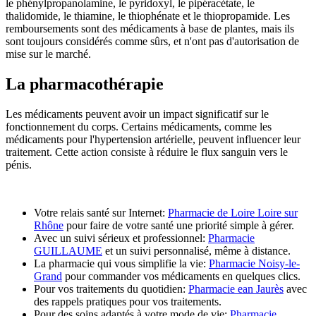
le phénylpropanolamine, le pyridoxyl, le pipéracétate, le
thalidomide, le thiamine, le thiophénate et le thiopropamide. Les
remboursements sont des médicaments à base de plantes, mais ils
sont toujours considérés comme sûrs, et n'ont pas d'autorisation de
mise sur le marché.
La pharmacothérapie
Les médicaments peuvent avoir un impact significatif sur le
fonctionnement du corps. Certains médicaments, comme les
médicaments pour l'hypertension artérielle, peuvent influencer leur
traitement. Cette action consiste à réduire le flux sanguin vers le
pénis.
Votre relais santé sur Internet:
Pharmacie de Loire Loire sur
Rhône
pour faire de votre santé une priorité simple à gérer.
Avec un suivi sérieux et professionnel:
Pharmacie
GUILLAUME
et un suivi personnalisé, même à distance.
La pharmacie qui vous simplifie la vie:
Pharmacie Noisy-le-
Grand
pour commander vos médicaments en quelques clics.
Pour vos traitements du quotidien:
Pharmacie ean Jaurès
avec
des rappels pratiques pour vos traitements.
Pour des soins adaptés à votre mode de vie:
Pharmacie