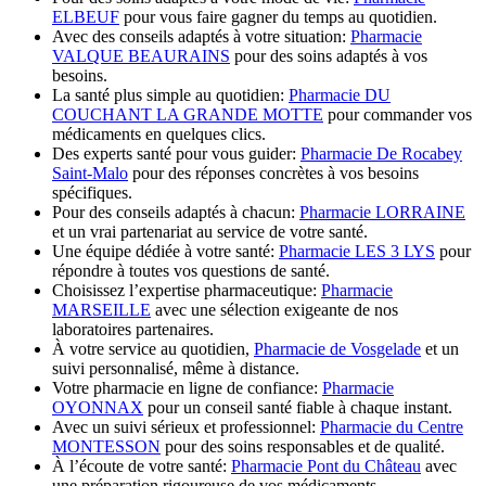
ELBEUF
pour vous faire gagner du temps au quotidien.
Avec des conseils adaptés à votre situation:
Pharmacie
VALQUE BEAURAINS
pour des soins adaptés à vos
besoins.
La santé plus simple au quotidien:
Pharmacie DU
COUCHANT LA GRANDE MOTTE
pour commander vos
médicaments en quelques clics.
Des experts santé pour vous guider:
Pharmacie De Rocabey
Saint-Malo
pour des réponses concrètes à vos besoins
spécifiques.
Pour des conseils adaptés à chacun:
Pharmacie LORRAINE
et un vrai partenariat au service de votre santé.
Une équipe dédiée à votre santé:
Pharmacie LES 3 LYS
pour
répondre à toutes vos questions de santé.
Choisissez l’expertise pharmaceutique:
Pharmacie
MARSEILLE
avec une sélection exigeante de nos
laboratoires partenaires.
À votre service au quotidien,
Pharmacie de Vosgelade
et un
suivi personnalisé, même à distance.
Votre pharmacie en ligne de confiance:
Pharmacie
OYONNAX
pour un conseil santé fiable à chaque instant.
Avec un suivi sérieux et professionnel:
Pharmacie du Centre
MONTESSON
pour des soins responsables et de qualité.
À l’écoute de votre santé:
Pharmacie Pont du Château
avec
une préparation rigoureuse de vos médicaments.