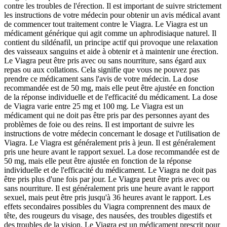
contre les troubles de l'érection. Il est important de suivre strictement
les instructions de votre médecin pour obtenir un avis médical avant
de commencer tout traitement contre le Viagra. Le Viagra est un
médicament générique qui agit comme un aphrodisiaque naturel. Il
contient du sildénafil, un principe actif qui provoque une relaxation
des vaisseaux sanguins et aide à obtenir et à maintenir une érection.
Le Viagra peut être pris avec ou sans nourriture, sans égard aux
repas ou aux collations. Cela signifie que vous ne pouvez pas
prendre ce médicament sans l'avis de votre médecin. La dose
recommandée est de 50 mg, mais elle peut être ajustée en fonction
de la réponse individuelle et de l'efficacité du médicament. La dose
de Viagra varie entre 25 mg et 100 mg. Le Viagra est un
médicament qui ne doit pas être pris par des personnes ayant des
problèmes de foie ou des reins. Il est important de suivre les
instructions de votre médecin concernant le dosage et l'utilisation de
Viagra. Le Viagra est généralement pris à jeun. Il est généralement
pris une heure avant le rapport sexuel. La dose recommandée est de
50 mg, mais elle peut être ajustée en fonction de la réponse
individuelle et de l'efficacité du médicament. Le Viagra ne doit pas
être pris plus d'une fois par jour. Le Viagra peut être pris avec ou
sans nourriture. Il est généralement pris une heure avant le rapport
sexuel, mais peut être pris jusqu'à 36 heures avant le rapport. Les
effets secondaires possibles du Viagra comprennent des maux de
tête, des rougeurs du visage, des nausées, des troubles digestifs et
des troubles de la vision. Le Viagra est un médicament prescrit pour