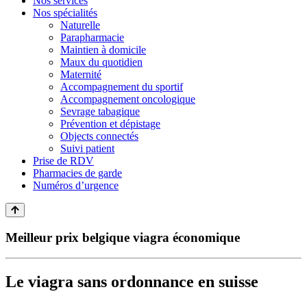
Nos services
Nos spécialités
Naturelle
Parapharmacie
Maintien à domicile
Maux du quotidien
Maternité
Accompagnement du sportif
Accompagnement oncologique
Sevrage tabagique
Prévention et dépistage
Objects connectés
Suivi patient
Prise de RDV
Pharmacies de garde
Numéros d’urgence
Meilleur prix belgique viagra économique
Le viagra sans ordonnance en suisse