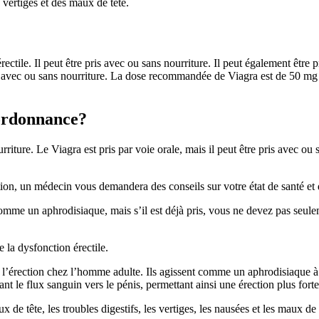
vertiges et des maux de tête.
ectile. Il peut être pris avec ou sans nourriture. Il peut également être 
ris avec ou sans nourriture. La dose recommandée de Viagra est de 50 mg 
ordonnance?
iture. Le Viagra est pris par voie orale, mais il peut être pris avec ou s
ion, un médecin vous demandera des conseils sur votre état de santé et d
comme un aphrodisiaque, mais s’il est déjà pris, vous ne devez pas seu
e la dysfonction érectile.
 l’érection chez l’homme adulte. Ils agissent comme un aphrodisiaque à a
t le flux sanguin vers le pénis, permettant ainsi une érection plus forte
de tête, les troubles digestifs, les vertiges, les nausées et les maux de 