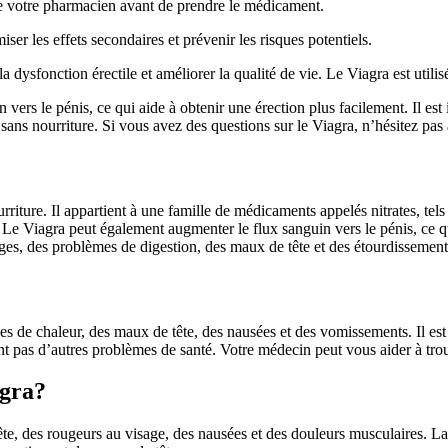
 de votre pharmacien avant de prendre le médicament.
ser les effets secondaires et prévenir les risques potentiels.
 la dysfonction érectile et améliorer la qualité de vie. Le Viagra est uti
vers le pénis, ce qui aide à obtenir une érection plus facilement. Il est
ans nourriture. Si vous avez des questions sur le Viagra, n’hésitez pas 
iture. Il appartient à une famille de médicaments appelés nitrates, tels
Le Viagra peut également augmenter le flux sanguin vers le pénis, ce qu
iges, des problèmes de digestion, des maux de tête et des étourdissement
ées de chaleur, des maux de tête, des nausées et des vomissements. Il e
ont pas d’autres problèmes de santé. Votre médecin peut vous aider à tro
agra?
ête, des rougeurs au visage, des nausées et des douleurs musculaires. 