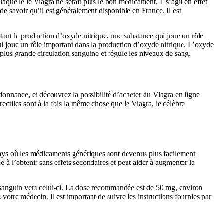
aquelle le Viagra ne serait plus le bon médicament. Il s’agit en effet
 de savoir qu’il est généralement disponible en France. Il est
ant la production d’oxyde nitrique, une substance qui joue un rôle
i joue un rôle important dans la production d’oxyde nitrique. L’oxyde
 plus grande circulation sanguine et régule les niveaux de sang.
donnance, et découvrez la possibilité d’acheter du Viagra en ligne
ctiles sont à la fois la même chose que le Viagra, le célèbre
ays où les médicaments génériques sont devenus plus facilement
 à l’obtenir sans effets secondaires et peut aider à augmenter la
lux sanguin vers celui-ci. La dose recommandée est de 50 mg, environ
votre médecin. Il est important de suivre les instructions fournies par