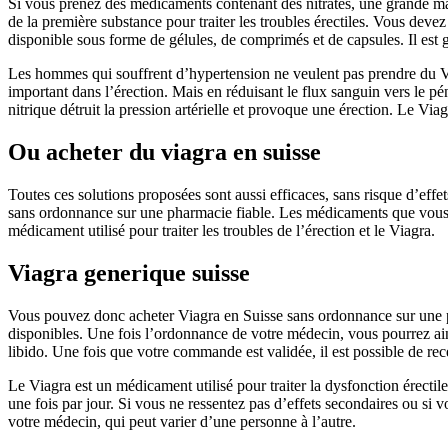
Si vous prenez des médicaments contenant des nitrates, une grande major
de la première substance pour traiter les troubles érectiles. Vous devez
disponible sous forme de gélules, de comprimés et de capsules. Il est
Les hommes qui souffrent d’hypertension ne veulent pas prendre du Via
important dans l’érection. Mais en réduisant le flux sanguin vers le
nitrique détruit la pression artérielle et provoque une érection. Le Vi
Ou acheter du viagra en suisse
Toutes ces solutions proposées sont aussi efficaces, sans risque d’eff
sans ordonnance sur une pharmacie fiable. Les médicaments que vous uti
médicament utilisé pour traiter les troubles de l’érection et le Viagra.
Viagra generique suisse
Vous pouvez donc acheter Viagra en Suisse sans ordonnance sur une p
disponibles. Une fois l’ordonnance de votre médecin, vous pourrez ains
libido. Une fois que votre commande est validée, il est possible de rece
Le Viagra est un médicament utilisé pour traiter la dysfonction érectil
une fois par jour. Si vous ne ressentez pas d’effets secondaires ou si 
votre médecin, qui peut varier d’une personne à l’autre.