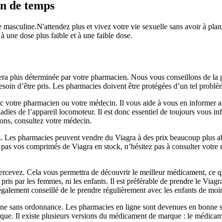
n de temps
nce masculine.N'attendez plus et vivez votre vie sexuelle sans avoir à p
 une dose plus faible et à une faible dose.
era plus déterminée par votre pharmacien. Nous vous conseillons de la pr
esoin d’être pris. Les pharmacies doivent être protégées d’un tel probl
ec votre pharmacien ou votre médecin. Il vous aide à vous en informer 
ladies de l’appareil locomoteur. Il est donc essentiel de toujours vou
ons, consultez votre médecin.
s. Les pharmacies peuvent vendre du Viagra à des prix beaucoup plus 
z pas vos comprimés de Viagra en stock, n’hésitez pas à consulter votre
cevez. Cela vous permettra de découvrir le meilleur médicament, ce qui 
e pris par les femmes, ni les enfants. Il est préférable de prendre le Via
également conseillé de le prendre régulièrement avec les enfants de moi
gne sans ordonnance. Les pharmacies en ligne sont devenues en bonne sa
ue. Il existe plusieurs versions du médicament de marque : le médicame