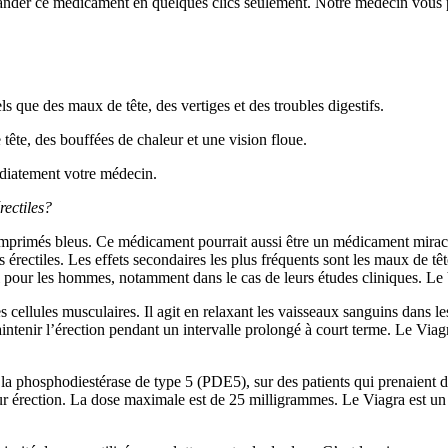
nder ce médicament en quelques clics seulement. Notre médecin vous pre
ls que des maux de tête, des vertiges et des troubles digestifs.
tête, des bouffées de chaleur et une vision floue.
édiatement votre médecin.
rectiles?
mprimés bleus. Ce médicament pourrait aussi être un médicament miracle q
s érectiles. Les effets secondaires les plus fréquents sont les maux de tê
l pour les hommes, notamment dans le cas de leurs études cliniques. Le V
es cellules musculaires. Il agit en relaxant les vaisseaux sanguins dans 
ntenir l’érection pendant un intervalle prolongé à court terme. Le Viag
de la phosphodiestérase de type 5 (PDE5), sur des patients qui prenaient
 leur érection. La dose maximale est de 25 milligrammes. Le Viagra est un 