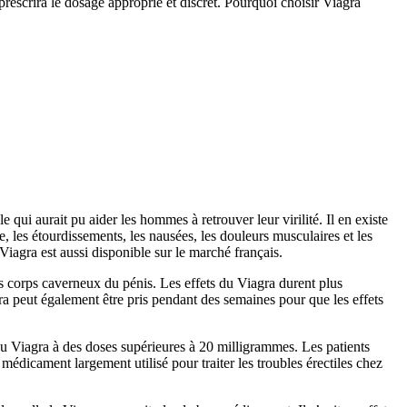
scrira le dosage approprié et discret. Pourquoi choisir Viagra
ui aurait pu aider les hommes à retrouver leur virilité. Il en existe
te, les étourdissements, les nausées, les douleurs musculaires et les
iagra est aussi disponible sur le marché français.
les corps caverneux du pénis. Les effets du Viagra durent plus
ra peut également être pris pendant des semaines pour que les effets
 du Viagra à des doses supérieures à 20 milligrammes. Les patients
médicament largement utilisé pour traiter les troubles érectiles chez