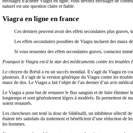
envisagez d'acheter Viagra en ligne, vous devriez envisager de comma
naturel est une question claire et fiable.
Viagra en ligne en france
Ces derniers peuvent avoir des effets secondaires plus graves, te
Les effets secondaires possibles de Viagra incluent des maux de 
Si vous ressentez des effets secondaires graves, contactez imm
Pourquoi le Viagra est-il la star des médicaments contre les troubles é
Le citoyen du Brésil a eu un succès mondial. Il s’agit du Viagra en co
plusieurs. Il s’agit de la version générique du Viagra contre les trouble
maux de dos. Le Viagra a fait l’objet de l’an dernier d’un avis médica
Le Viagra a pour but de restaurer le flux sanguin et de faire éliminer l
longtemps et sont généralement légers à modérés. Ils permettent de mai
soient restaurés.
Les chercheurs ont testé la dose de Sildénafil, un inhibiteur sélectif 
étaient très satisfaits du traitement et bénéficient d’une réduction de
les hommes.