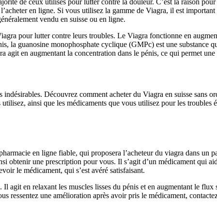
ité de ceux utilisés pour lutter contre la douleur. C’est la raison pour l
 l’acheter en ligne. Si vous utilisez la gamme de Viagra, il est important
 généralement vendu en suisse ou en ligne.
gra pour lutter contre leurs troubles. Le Viagra fonctionne en augment
 pénis, la guanosine monophosphate cyclique (GMPc) est une substance qu
agra agit en augmentant la concentration dans le pénis, ce qui permet une
ets indésirables. Découvrez comment acheter du Viagra en suisse sans or
lisez, ainsi que les médicaments que vous utilisez pour les troubles ére
harmacie en ligne fiable, qui proposera l’acheteur du viagra dans un p
i obtenir une prescription pour vous. Il s’agit d’un médicament qui aide
voir le médicament, qui s’est avéré satisfaisant.
e. Il agit en relaxant les muscles lisses du pénis et en augmentant le f
vous ressentez une amélioration après avoir pris le médicament, contactez 