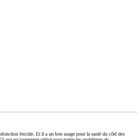
fonction érectile. Et il a un bon usage pour la santé du côté des
qui est largement utilisé pour traiter les problèmes de