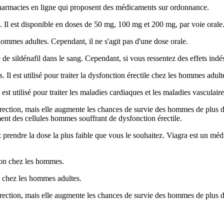
s pharmacies en ligne qui proposent des médicaments sur ordonnance.
e. Il est disponible en doses de 50 mg, 100 mg et 200 mg, par voie orale
 hommes adultes. Cependant, il ne s'agit pas d'une dose orale.
é de sildénafil dans le sang. Cependant, si vous ressentez des effets in
s. Il est utilisé pour traiter la dysfonction érectile chez les hommes adul
l est utilisé pour traiter les maladies cardiaques et les maladies vasculair
'érection, mais elle augmente les chances de survie des hommes de plus
nt des cellules hommes souffrant de dysfonction érectile.
ndre la dose la plus faible que vous le souhaitez. Viagra est un médicame
tion chez les hommes.
le chez les hommes adultes.
'érection, mais elle augmente les chances de survie des hommes de plus 