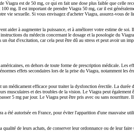
de Viagra est de 50 mg, ce qui en fait une dose plus faible que celle r
100 mg. Il est important de prendre Viagra 50 mg, car il est généralem
re vie sexuelle. Si vous envisagez d'acheter Viagra, assurez-vous de lir
ent aider à augmenter la puissance, et à améliorer votre estime de soi. I
s instructions du médecin concernant le dosage et la posologie du Viagra
un état d'excitation, car cela peut être dû au stress et peut avoir un imp
méricaines, en dehors de toute forme de prescription médicale. Les eff
 énormes effets secondaires lors de la prise du Viagra, notamment les ér
st un médicament efficace pour traiter la dysfonction érectile. La durée
urs musculaires et des troubles de la vision. Le Viagra peut également êtr
sser 5 mg par jour. Le Viagra peut être pris avec ou sans nourriture. Il
a a été autorisée en France, pour éviter l'apparition d'une mauvaise util
la qualité de leurs achats, de conserver leur ordonnance ou de leur faire