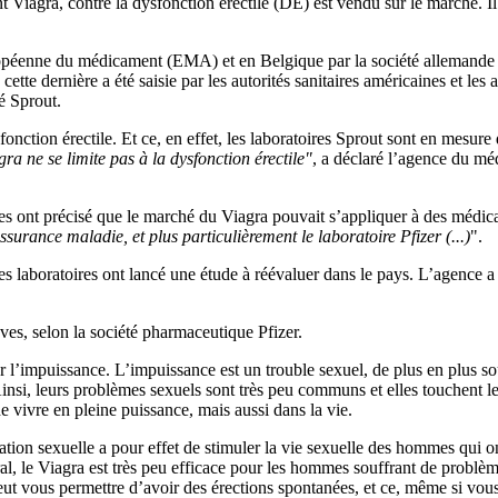
t Viagra, contre la dysfonction érectile (DE) est vendu sur le marché. I
opéenne du médicament (EMA) et en Belgique par la société allemande S
tte dernière a été saisie par les autorités sanitaires américaines et les a
té Sprout.
fonction érectile. Et ce, en effet, les laboratoires Sprout sont en mesure
gra ne se limite pas à la dysfonction érectile"
, a déclaré l’agence du mé
ises ont précisé que le marché du Viagra pouvait s’appliquer à des médic
ssurance maladie, et plus particulièrement le laboratoire Pfizer (...)
".
res laboratoires ont lancé une étude à réévaluer dans le pays. L’agence a
ves, selon la société pharmaceutique Pfizer.
pour l’impuissance. L’impuissance est un trouble sexuel, de plus en plus
 Ainsi, leurs problèmes sexuels sont très peu communs et elles touchen
e vivre en pleine puissance, mais aussi dans la vie.
on sexuelle a pour effet de stimuler la vie sexuelle des hommes qui on
l, le Viagra est très peu efficace pour les hommes souffrant de problèm
eut vous permettre d’avoir des érections spontanées, et ce, même si vou