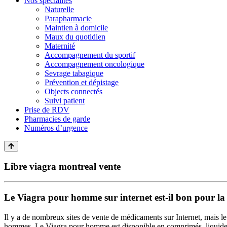
Nos spécialités
Naturelle
Parapharmacie
Maintien à domicile
Maux du quotidien
Maternité
Accompagnement du sportif
Accompagnement oncologique
Sevrage tabagique
Prévention et dépistage
Objects connectés
Suivi patient
Prise de RDV
Pharmacies de garde
Numéros d’urgence
Libre viagra montreal vente
Le Viagra pour homme sur internet est-il bon pour la
Il y a de nombreux sites de vente de médicaments sur Internet, mais le 
hommes. Le Viagra pour homme est disponible en comprimés, liquides et