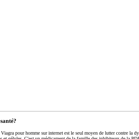
 santé?
Viagra pour homme sur internet est le seul moyen de lutter contre la dys
 gélules. C'est un médicament de la famille des inhibiteurs de la PDE5 