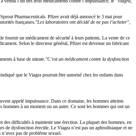
l a vendu l’un des trois médicaments contre l’impuissance, le
"Viagra,
prout Pharmaceuticals. Pfizer avait déjà annoncé le 3 mai pour
utorités françaises.
"Les laboratoires ont décidé de ne pas l’acheter",
 de fournir un médicament de sécurité à leurs patients. La vente de ce
dicament. Selon le directeur général, Pfizer est devenue un fabricant
aments à base de nitrate.
"C’est un médicament contre la dysfonction
 indiqué que le Viagra pourrait être autorisé chez les enfants dans
 souvent appelé impuissance. Dans ce domaine, les hommes atteints
t les hommes à un moment ou un autre. Ce sont les hommes qui ont un
t des difficultés à maintenir une érection. La plupart des hommes, en
es de dysfonction érectile. Le Viagra n’est pas un aphrodisiaque et ne
s n’avez pas de problème sexuel.