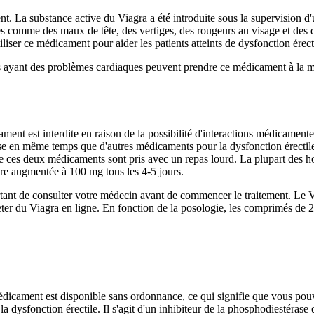
nt. La substance active du Viagra a été introduite sous la supervision d
res comme des maux de tête, des vertiges, des rougeurs au visage et de
iliser ce médicament pour aider les patients atteints de dysfonction érecti
ayant des problèmes cardiaques peuvent prendre ce médicament à la mêm
icament est interdite en raison de la possibilité d'interactions médicament
rise en même temps que d'autres médicaments pour la dysfonction érectil
ue ces deux médicaments sont pris avec un repas lourd. La plupart des
tre augmentée à 100 mg tous les 4-5 jours.
rtant de consulter votre médecin avant de commencer le traitement. Le 
acheter du Viagra en ligne. En fonction de la posologie, les comprimés de
médicament est disponible sans ordonnance, ce qui signifie que vous pou
 dysfonction érectile. Il s'agit d'un inhibiteur de la phosphodiestéras