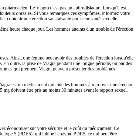
'un pharmacien. Le Viagra n'est pas un aphrodisiaque. Lorsqu'il est
s douleurs dorsales. Si vous remarquez ces symptômes, informez votre
le à obtenir une érection satisfaisante pour leur santé sexuelle.
e heure chaque jour. Les hommes atteints d'un trouble de l'érection
euses. Ainsi, une femme peut avoir des troubles de l'érection lorsqu'elle
e. En outre, la prise de Viagra pendant une longue période, ou par des
 hommes qui prennent Viagra peuvent présenter des problèmes
Viagra est un médicament qui aide les hommes à retrouver une érection
 25 mg doivent être pris au moins 30 minutes avant le rapport sexuel.
vez économiser sur votre sécurité et le coût du médicament. Ce
e de type 5 (PDE5), qui inhibe l'enzyme PDE5, ce qui peut être