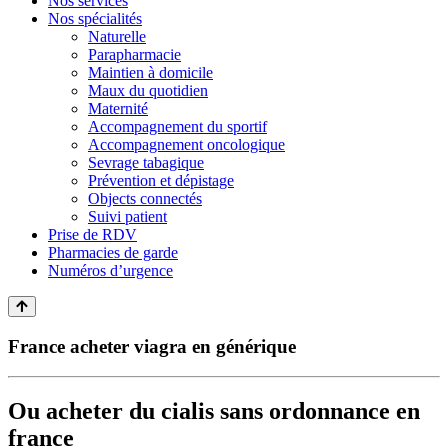
Nos services
Nos spécialités
Naturelle
Parapharmacie
Maintien à domicile
Maux du quotidien
Maternité
Accompagnement du sportif
Accompagnement oncologique
Sevrage tabagique
Prévention et dépistage
Objects connectés
Suivi patient
Prise de RDV
Pharmacies de garde
Numéros d’urgence
France acheter viagra en générique
Ou acheter du cialis sans ordonnance en
france