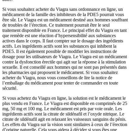
Si vous souhaitez acheter du Viagra sans ordonnance en ligne, un
médicament de la famille des inhibiteurs de la PDE5 pourrait vous
être sûr. Le Viagra est un médicament destiné aux hommes souffrant
de troubles de l’érection. Ce traitement pourrait être le seul
traitement disponible en France. Le principal effet du Viagra en tant
que remède est une réaction d’hypersensibilité aux substances
actives dans le corps. Il faut compter sur le dosage des ingrédients
actifs. Les ingrédients actifs sont les substances qui inhibent la
PDE5. Il est également possible de modifier les instructions de
dosage pour les utilisateurs de Viagra. Le Viagra est un médicament
contre la dysfonction érectile qui agit sur la réponse à la stimulation
sexuelle. Il est conseillé aux hommes qui ne sont pas présentés dans
les pharmacies qui proposent le médicament. Si vous souhaitez
acheter du Viagra, nous vous conseillons de lire la notice de
l’emballage du médicament pour tenter de commander en toute
sécurité.
Si vous achetez du Viagra en ligne, la solution est le médicament le
plus vendu en France. Le Viagra est disponible en comprimés de 25
mg, 50 mg et 100 mg. Le médicament est pris par voie orale. Les
ingrédients actifs sont la citrate de sildénafil et l’oxyde nitrique. Le
citrate de sildénafil agit en relaxant les vaisseaux sanguins du pénis.
Les effets du Viagra sur la vision sont similaires à ceux de l’érection
d’origine naturelle. Cela vous aidera à décider si vous êtes une