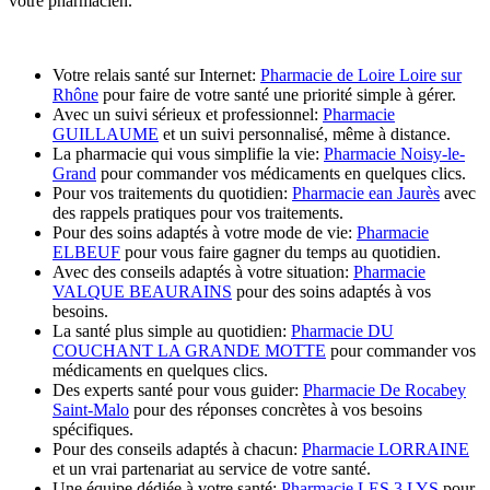
votre pharmacien.
Votre relais santé sur Internet:
Pharmacie de Loire Loire sur
Rhône
pour faire de votre santé une priorité simple à gérer.
Avec un suivi sérieux et professionnel:
Pharmacie
GUILLAUME
et un suivi personnalisé, même à distance.
La pharmacie qui vous simplifie la vie:
Pharmacie Noisy-le-
Grand
pour commander vos médicaments en quelques clics.
Pour vos traitements du quotidien:
Pharmacie ean Jaurès
avec
des rappels pratiques pour vos traitements.
Pour des soins adaptés à votre mode de vie:
Pharmacie
ELBEUF
pour vous faire gagner du temps au quotidien.
Avec des conseils adaptés à votre situation:
Pharmacie
VALQUE BEAURAINS
pour des soins adaptés à vos
besoins.
La santé plus simple au quotidien:
Pharmacie DU
COUCHANT LA GRANDE MOTTE
pour commander vos
médicaments en quelques clics.
Des experts santé pour vous guider:
Pharmacie De Rocabey
Saint-Malo
pour des réponses concrètes à vos besoins
spécifiques.
Pour des conseils adaptés à chacun:
Pharmacie LORRAINE
et un vrai partenariat au service de votre santé.
Une équipe dédiée à votre santé:
Pharmacie LES 3 LYS
pour