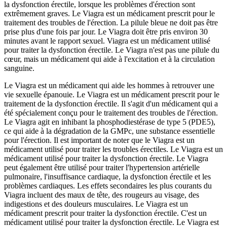
la dysfonction érectile, lorsque les problèmes d'érection sont
extrêmement graves. Le Viagra est un médicament prescrit pour le
traitement des troubles de l'érection. La pilule bleue ne doit pas être
prise plus d'une fois par jour. Le Viagra doit être pris environ 30
minutes avant le rapport sexuel. Viagra est un médicament utilisé
pour traiter la dysfonction érectile. Le Viagra n'est pas une pilule du
cœur, mais un médicament qui aide à l'excitation et à la circulation
sanguine.
Le Viagra est un médicament qui aide les hommes à retrouver une
vie sexuelle épanouie. Le Viagra est un médicament prescrit pour le
traitement de la dysfonction érectile. Il s'agit d'un médicament qui a
été spécialement conçu pour le traitement des troubles de l'érection.
Le Viagra agit en inhibant la phosphodiestérase de type 5 (PDE5),
ce qui aide à la dégradation de la GMPc, une substance essentielle
pour l'érection. Il est important de noter que le Viagra est un
médicament utilisé pour traiter les troubles érectiles. Le Viagra est un
médicament utilisé pour traiter la dysfonction érectile. Le Viagra
peut également être utilisé pour traiter l'hypertension artérielle
pulmonaire, l'insuffisance cardiaque, la dysfonction érectile et les
problèmes cardiaques. Les effets secondaires les plus courants du
Viagra incluent des maux de tête, des rougeurs au visage, des
indigestions et des douleurs musculaires. Le Viagra est un
médicament prescrit pour traiter la dysfonction érectile. C'est un
médicament utilisé pour traiter la dysfonction érectile. Le Viagra est