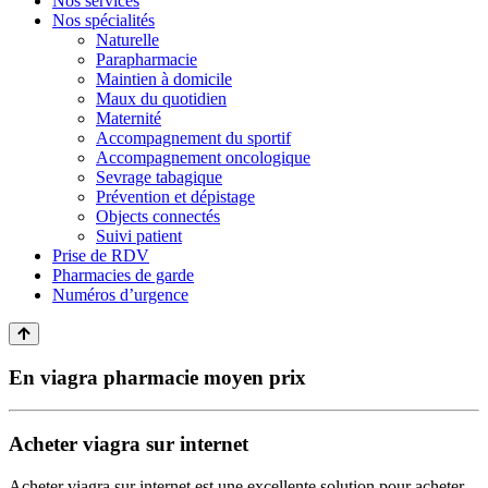
Nos services
Nos spécialités
Naturelle
Parapharmacie
Maintien à domicile
Maux du quotidien
Maternité
Accompagnement du sportif
Accompagnement oncologique
Sevrage tabagique
Prévention et dépistage
Objects connectés
Suivi patient
Prise de RDV
Pharmacies de garde
Numéros d’urgence
En viagra pharmacie moyen prix
Acheter viagra sur internet
Acheter viagra sur internet est une excellente solution pour acheter