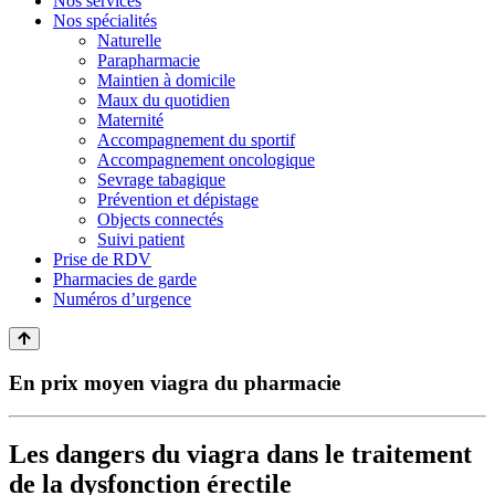
Nos services
Nos spécialités
Naturelle
Parapharmacie
Maintien à domicile
Maux du quotidien
Maternité
Accompagnement du sportif
Accompagnement oncologique
Sevrage tabagique
Prévention et dépistage
Objects connectés
Suivi patient
Prise de RDV
Pharmacies de garde
Numéros d’urgence
En prix moyen viagra du pharmacie
Les dangers du viagra dans le traitement
de la dysfonction érectile