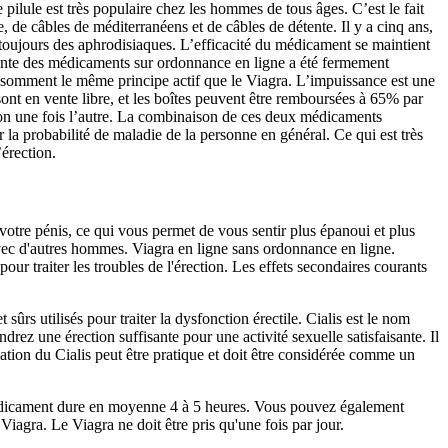
 pilule est très populaire chez les hommes de tous âges. C’est le fait
 de câbles de méditerranéens et de câbles de détente. Il y a cinq ans,
toujours des aphrodisiaques. L’efficacité du médicament se maintient
vente des médicaments sur ordonnance en ligne a été fermement
onsomment le même principe actif que le Viagra. L’impuissance est une
ont en vente libre, et les boîtes peuvent être remboursées à 65% par
nviron une fois l’autre. La combinaison de ces deux médicaments
la probabilité de maladie de la personne en général. Ce qui est très
érection.
 votre pénis, ce qui vous permet de vous sentir plus épanoui et plus
avec d'autres hommes. Viagra en ligne sans ordonnance en ligne.
ur traiter les troubles de l'érection. Les effets secondaires courants
rs utilisés pour traiter la dysfonction érectile. Cialis est le nom
drez une érection suffisante pour une activité sexuelle satisfaisante. Il
tion du Cialis peut être pratique et doit être considérée comme un
du médicament dure en moyenne 4 à 5 heures. Vous pouvez également
iagra. Le Viagra ne doit être pris qu'une fois par jour.