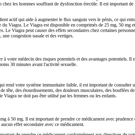
n chez les hommes souffrant de dysfonction érectile. Il est important de 
ent actif qui aide à augmenter le flux sanguin vers le pénis, ce qui entra
ise du Viagra. Le Viagra est disponible en comprimés de 25 mg, 50 mg et
es. Le Viagra peut causer des effets secondaires chez certaines personn
 une congestion nasale et des vertiges.
r à votre médecin des risques potentiels et des avantages potentiels. Il e
oins 30 minutes avant l'activité sexuelle.
ui rend votre système immunitaire faible, il est important de consulter
 tête, des étourdissements, des douleurs musculaires, des bouffées de 
e Viagra ne doit pas être utilisé par les femmes ou les enfants.
g à 50 mg. Il est important de prendre ce médicament avec prudence et de
t aucun effet secondaire avec ce médicament.
st important de prendre ce médicament conformément aux directives de votr