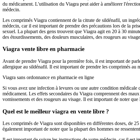
du médicament. L'utilisation du Viagra peut aider à améliorer l'érectio
médecin.
Les comprimés Viagra contiennent de la citrate de sildénafil, un ingrédi
médecin, car il est important de prendre des précautions lors de la pr
sexuel. La plupart des gens trouvent que Viagra agit en 20 à 30 minut
des étourdissements, des douleurs musculaires, des rougeurs au visage,
Viagra vente libre en pharmacie
Avant de prendre Viagra pour la première fois, il est important de parle
allergique au sildénafil. Il est important de prendre les comprimés au m
Viagra sans ordonnance en pharmacie en ligne
Si vous avez une infection à levures ou une autre condition médicale q
médicament. Les effets secondaires du Viagra comprennent des maux de
vomissements et des rougeurs au visage. Il est important de noter que l
Quel est le meilleur viagra en vente libre ?
Les comprimés de Viagra sont disponibles en différentes doses, de 25 m
également important de noter que la plupart des hommes ne ressenten
Il est important de suivre les instructions de votre médecin, car il e