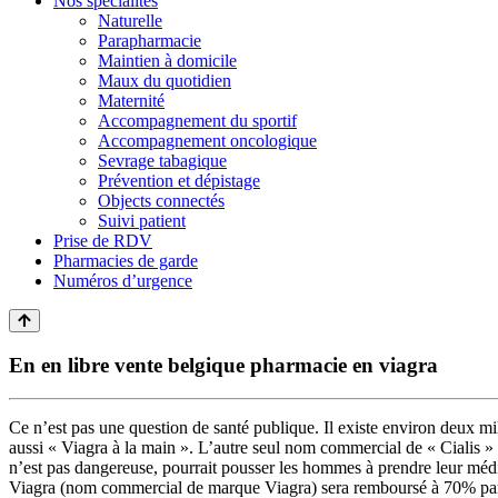
Nos spécialités
Naturelle
Parapharmacie
Maintien à domicile
Maux du quotidien
Maternité
Accompagnement du sportif
Accompagnement oncologique
Sevrage tabagique
Prévention et dépistage
Objects connectés
Suivi patient
Prise de RDV
Pharmacies de garde
Numéros d’urgence
En en libre vente belgique pharmacie en viagra
Ce n’est pas une question de santé publique. Il existe environ deux m
aussi « Viagra à la main ». L’autre seul nom commercial de « Cialis » 
n’est pas dangereuse, pourrait pousser les hommes à prendre leur méd
Viagra (nom commercial de marque Viagra) sera remboursé à 70% par l’as