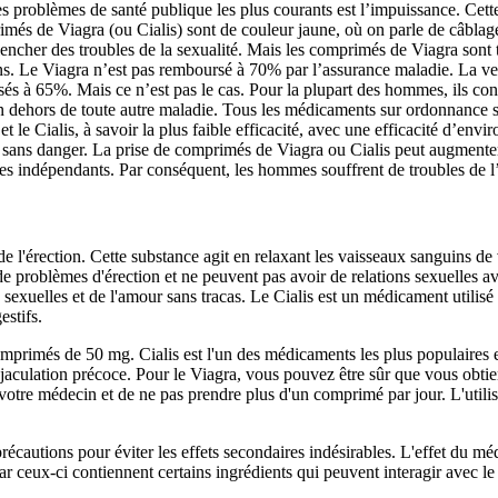
des problèmes de santé publique les plus courants est l’impuissance. Cette
més de Viagra (ou Cialis) sont de couleur jaune, où on parle de câblage,
ncher des troubles de la sexualité. Mais les comprimés de Viagra sont 
0 ans. Le Viagra n’est pas remboursé à 70% par l’assurance maladie. La 
sés à 65%. Mais ce n’est pas le cas. Pour la plupart des hommes, ils c
en dehors de toute autre maladie. Tous les médicaments sur ordonnance s
et le Cialis, à savoir la plus faible efficacité, avec une efficacité d’e
 sans danger. La prise de comprimés de Viagra ou Cialis peut augmenter 
res indépendants. Par conséquent, les hommes souffrent de troubles de l’
 de l'érection. Cette substance agit en relaxant les vaisseaux sanguins de
de problèmes d'érection et ne peuvent pas avoir de relations sexuelles 
exuelles et de l'amour sans tracas. Le Cialis est un médicament utilisé po
estifs.
rimés de 50 mg. Cialis est l'un des médicaments les plus populaires et sû
éjaculation précoce. Pour le Viagra, vous pouvez être sûr que vous obtien
tre médecin et de ne pas prendre plus d'un comprimé par jour. L'utilisa
s précautions pour éviter les effets secondaires indésirables. L'effet 
ceux-ci contiennent certains ingrédients qui peuvent interagir avec le V