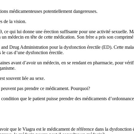
actions médicamenteuses potentiellement dangereuses.
 de la vision.
e qui lui donne une érection suffisante pour une activité sexuelle. Mai
l à un médecin en tête de cette médication. Son frère a pris son comprimé
d and Drug Administration pour la dysfonction érectile (ED). Cette mala
 le cas d’une dysfonction érectile.
 semaines avant d’avoir un médecin, en se rendant en pharmacie, pour vér
rganisme.
 est souvent liée au sexe.
e peuvent pas prendre ce médicament. Pourquoi?
 à condition que le patient puisse prendre des médicaments d’ordonnanc
avoir que le Viagra est le médicament de référence dans la dysfonction é