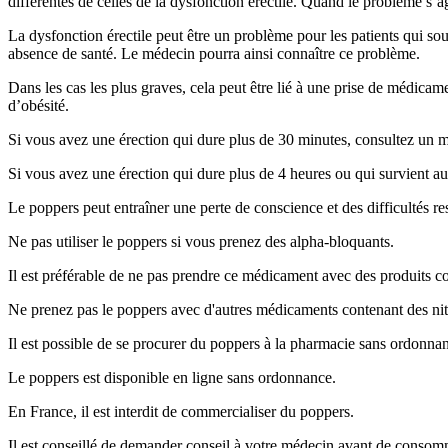
différentes de celles de la dysfonction érectile. Quand le problème s’
La dysfonction érectile peut être un problème pour les patients qui s
absence de santé. Le médecin pourra ainsi connaître ce problème.
Dans les cas les plus graves, cela peut être lié à une prise de médicam
d’obésité.
Si vous avez une érection qui dure plus de 30 minutes, consultez un 
Si vous avez une érection qui dure plus de 4 heures ou qui survient
Le poppers peut entraîner une perte de conscience et des difficultés re
Ne pas utiliser le poppers si vous prenez des alpha-bloquants.
Il est préférable de ne pas prendre ce médicament avec des produits co
Ne prenez pas le poppers avec d'autres médicaments contenant des nit
Il est possible de se procurer du poppers à la pharmacie sans ordonna
Le poppers est disponible en ligne sans ordonnance.
En France, il est interdit de commercialiser du poppers.
Il est conseillé de demander conseil à votre médecin avant de conso