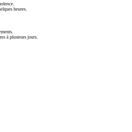
nolence.
uelques heures.
sements.
es à plusieurs jours.