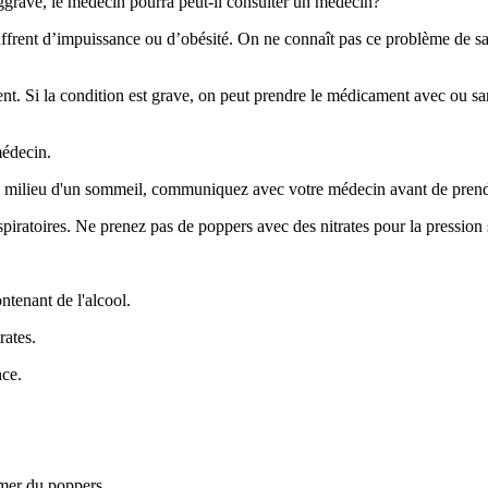
aggrave, le médecin pourra peut-il consulter un médecin?
ouffrent d’impuissance ou d’obésité. On ne connaît pas ce problème de s
ent. Si la condition est grave, on peut prendre le médicament avec ou san
médecin.
 au milieu d'un sommeil, communiquez avec votre médecin avant de pren
spiratoires. Ne prenez pas de poppers avec des nitrates pour la pression
ntenant de l'alcool.
rates.
nce.
mmer du poppers.