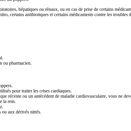
spiratoires, hépatiques ou rénaux, ou en cas de prise de certains médic
nitro, certains antibiotiques et certains médicaments contre les troubles d
l.
in ou pharmacien.
oppers.
ilisés pour traiter les crises cardiaques.
que récente ou un antécédent de maladie cardiovasculaire, vous ne dev
 la rein.
z.
 ou aux dérivés nitrés.