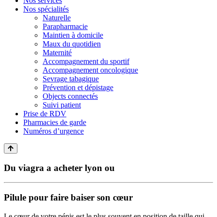
Nos services
Nos spécialités
Naturelle
Parapharmacie
Maintien à domicile
Maux du quotidien
Maternité
Accompagnement du sportif
Accompagnement oncologique
Sevrage tabagique
Prévention et dépistage
Objects connectés
Suivi patient
Prise de RDV
Pharmacies de garde
Numéros d’urgence
Du viagra a acheter lyon ou
Pilule pour faire baiser son cœur
Le cœur de votre pénis est le plus souvent en position de taille qui