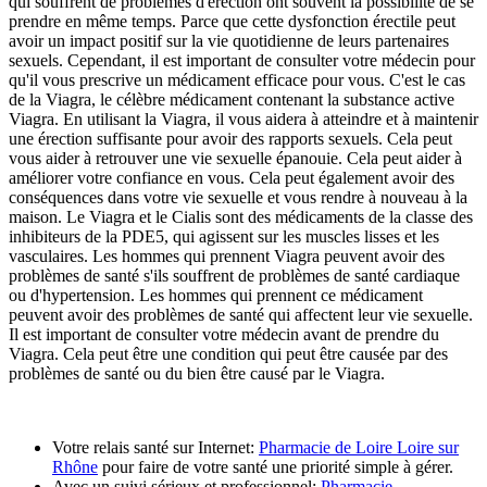
qui souffrent de problèmes d'érection ont souvent la possibilité de se
prendre en même temps. Parce que cette dysfonction érectile peut
avoir un impact positif sur la vie quotidienne de leurs partenaires
sexuels. Cependant, il est important de consulter votre médecin pour
qu'il vous prescrive un médicament efficace pour vous. C'est le cas
de la Viagra, le célèbre médicament contenant la substance active
Viagra. En utilisant la Viagra, il vous aidera à atteindre et à maintenir
une érection suffisante pour avoir des rapports sexuels. Cela peut
vous aider à retrouver une vie sexuelle épanouie. Cela peut aider à
améliorer votre confiance en vous. Cela peut également avoir des
conséquences dans votre vie sexuelle et vous rendre à nouveau à la
maison. Le Viagra et le Cialis sont des médicaments de la classe des
inhibiteurs de la PDE5, qui agissent sur les muscles lisses et les
vasculaires. Les hommes qui prennent Viagra peuvent avoir des
problèmes de santé s'ils souffrent de problèmes de santé cardiaque
ou d'hypertension. Les hommes qui prennent ce médicament
peuvent avoir des problèmes de santé qui affectent leur vie sexuelle.
Il est important de consulter votre médecin avant de prendre du
Viagra. Cela peut être une condition qui peut être causée par des
problèmes de santé ou du bien être causé par le Viagra.
Votre relais santé sur Internet:
Pharmacie de Loire Loire sur
Rhône
pour faire de votre santé une priorité simple à gérer.
Avec un suivi sérieux et professionnel:
Pharmacie