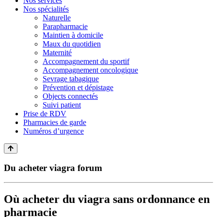
Nos services
Nos spécialités
Naturelle
Parapharmacie
Maintien à domicile
Maux du quotidien
Maternité
Accompagnement du sportif
Accompagnement oncologique
Sevrage tabagique
Prévention et dépistage
Objects connectés
Suivi patient
Prise de RDV
Pharmacies de garde
Numéros d’urgence
Du acheter viagra forum
Où acheter du viagra sans ordonnance en
pharmacie