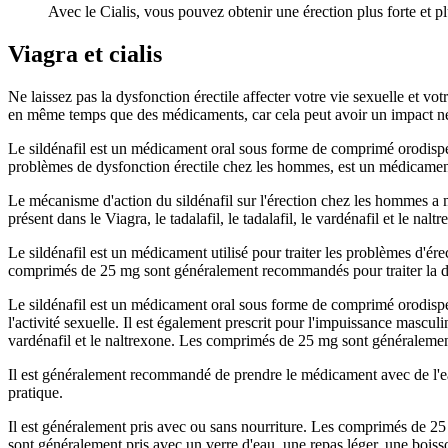
Avec le Cialis, vous pouvez obtenir une érection plus forte et p
Viagra et cialis
Ne laissez pas la dysfonction érectile affecter votre vie sexuelle et v
en même temps que des médicaments, car cela peut avoir un impact nég
Le sildénafil est un médicament oral sous forme de comprimé orodispersib
problèmes de dysfonction érectile chez les hommes, est un médicament de
Le mécanisme d'action du sildénafil sur l'érection chez les hommes a 
présent dans le Viagra, le tadalafil, le tadalafil, le vardénafil et le nal
Le sildénafil est un médicament utilisé pour traiter les problèmes d'ér
comprimés de 25 mg sont généralement recommandés pour traiter la dy
Le sildénafil est un médicament oral sous forme de comprimé orodispersi
l'activité sexuelle. Il est également prescrit pour l'impuissance masculin
vardénafil et le naltrexone. Les comprimés de 25 mg sont généralemen
Il est généralement recommandé de prendre le médicament avec de l'eau.
pratique.
Il est généralement pris avec ou sans nourriture. Les comprimés de 25
sont généralement pris avec un verre d'eau, une repas léger, une bois