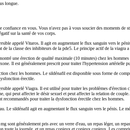
lus longue.
otre confiance en vous. Vous n'avez pas à vous soucier des moments de str
atif sur la santé de vos corps.
le appelé Vitaros. Il agit en augmentant le flux sanguin vers le pénis pou
 la classe des inhibiteurs de la pde5. Le principe actif de la viagra a é
montré une érection de qualité maximale (10 minutes) chez les hommes s
trexone. Il est généralement prescrit pour traiter l'hypertension artérielle 
ection chez les hommes. Le sildénafil est disponible sous forme de compr
sfonction érectile.
ble appelé Viagra. Il est utilisé pour traiter les problèmes d'érection 
e, qui peut affecter le désir sexuel et peut affecter la relation de couple.
t recommandés pour traiter la dysfonction érectile chez les hommes.
 Le sildénafil agit en augmentant le flux sanguin vers le pénis. Le méc
 mg sont généralement pris avec un verre d'eau, un repas léger, un rep
son toute la journée, et un repas copieux et copieux copieux. Les compr