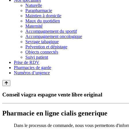
Nos spécialités
Naturelle
Parapharmacie
Maintien à domicile
Maux du quotidien
Maternité
Accompagnement du sportif
Accompagnement oncologique
Sevrage tabagique
Prévention et dépistage
Objects connectés
Suivi patient
Prise de RDV
Pharmacies de garde
Numéros d’urgence
Conseil viagra espagne vente libre original
Pharmacie en ligne cialis generique
Dans le processus de commande, nous vous permettons d'inform