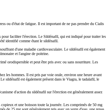
ess ou d'état de fatigue. Il est important de ne pas prendre du Cialis
r faciliter l'érection. Le Sildénafil, qui est indiqué pour traiter les
té identifié comme étant le sildénafil.
ouffrant d'une maladie cardiovasculaire. Le sildénafil est également
pulmonaire et l'angine de poitrine.
imé orodispersible et peut être pris avec ou sans nourriture. Les
chez les hommes. Il est pris par voie orale, environ une heure avant
 Le sildénafil est également présent dans le Viagra, le tadalafil, le
anisme d'action du sildénafil sur l'érection est généralement assez
as copieux et une boisson toute la journée. Les comprimés de 50 mg
imés de 25 mg sont généralement pris avec un verre d'eau, une repas