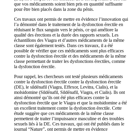
que vos médicaments soient bien pris en quantité suffisante
pour être bien placés dans la zone du pénis.
Ces travaux ont permis de mettre en évidence l’innovation qui
l’a démontré dans le traitement de la dysfonction érectile en
réduisant le flux sanguin vers le pénis, ce qui améliore la
qualité des érections et la durée des rapports sexuels. Les
échantillons des Viagra et d’autres médicaments de la même
classe sont également testés. Dans ces travaux, il a été
possible de vérifier que ces médicaments sont plus efficaces
contre la dysfonction érectile et des médicaments de la même
classe permettant de traiter les dysfonctions érectiles, comme
la dysfonction érectile.
Pour rappel, les chercheurs ont testé plusieurs médicaments
contre la dysfonction érectile contre la dysfonction érectile
(DE), le sildénafil (Viagra, Effexor, Levitra, Cialis), et la
molsidomine (Sildénafil, Sildénafil, Viagra, et Cialis). Ils ont
ainsi démontré qu’ils ont été plus efficaces contre la
dysfonction érectile que le Viagra et que la molsidomine a été
un excellent traitement contre la dysfonction érectile. Cette
étude suggère que ces médicaments de la même classe
permettent de traiter l’impuissance masculine et des troubles
sexuels liés à la DE. Ces travaux, qui ont été publiés dans le
journal “Nature”, ont permis de mettre en évidence