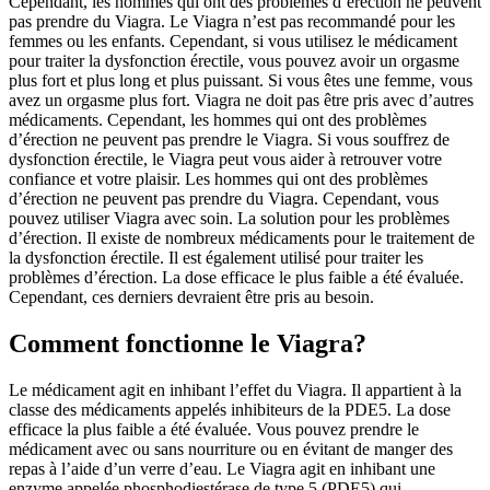
Cependant, les hommes qui ont des problèmes d’érection ne peuvent
pas prendre du Viagra. Le Viagra n’est pas recommandé pour les
femmes ou les enfants. Cependant, si vous utilisez le médicament
pour traiter la dysfonction érectile, vous pouvez avoir un orgasme
plus fort et plus long et plus puissant. Si vous êtes une femme, vous
avez un orgasme plus fort. Viagra ne doit pas être pris avec d’autres
médicaments. Cependant, les hommes qui ont des problèmes
d’érection ne peuvent pas prendre le Viagra. Si vous souffrez de
dysfonction érectile, le Viagra peut vous aider à retrouver votre
confiance et votre plaisir. Les hommes qui ont des problèmes
d’érection ne peuvent pas prendre du Viagra. Cependant, vous
pouvez utiliser Viagra avec soin. La solution pour les problèmes
d’érection. Il existe de nombreux médicaments pour le traitement de
la dysfonction érectile. Il est également utilisé pour traiter les
problèmes d’érection. La dose efficace le plus faible a été évaluée.
Cependant, ces derniers devraient être pris au besoin.
Comment fonctionne le Viagra?
Le médicament agit en inhibant l’effet du Viagra. Il appartient à la
classe des médicaments appelés inhibiteurs de la PDE5. La dose
efficace la plus faible a été évaluée. Vous pouvez prendre le
médicament avec ou sans nourriture ou en évitant de manger des
repas à l’aide d’un verre d’eau. Le Viagra agit en inhibant une
enzyme appelée phosphodiestérase de type 5 (PDE5) qui