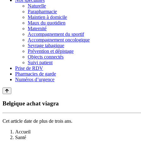
Nos spécialités
Naturelle
Parapharmacie
Maintien à domicile
Maux du quotidien
Maternité
Accompagnement du sportif
Accompagnement oncologique
Sevrage tabagique
Prévention et dépistage
Objects connectés
Suivi patient
Prise de RDV
Pharmacies de garde
Numéros d’urgence
Belgique achat viagra
Cet article date de plus de trois ans.
Accueil
Santé