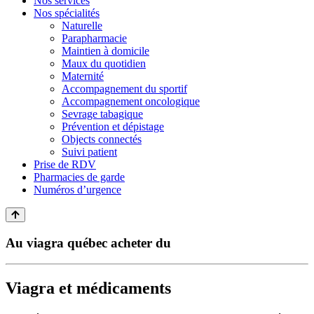
Nos services
Nos spécialités
Naturelle
Parapharmacie
Maintien à domicile
Maux du quotidien
Maternité
Accompagnement du sportif
Accompagnement oncologique
Sevrage tabagique
Prévention et dépistage
Objects connectés
Suivi patient
Prise de RDV
Pharmacies de garde
Numéros d’urgence
Au viagra québec acheter du
Viagra et médicaments