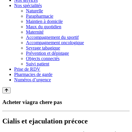
Nos services
Nos spécialités
Naturelle
Parapharmacie
Maintien à domicile
Maux du quotidien
Maternité
Accompagnement du sportif
Accompagnement oncologique
Sevrage tabagique
Prévention et dépistage
Objects connectés
Suivi patient
Prise de RDV
Pharmacies de garde
Numéros d’urgence
Acheter viagra chere pas
Cialis et ejaculation précoce