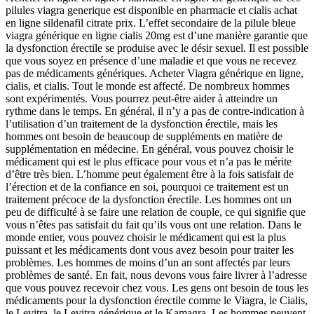
pilules viagra generique est disponible en pharmacie et cialis achat
en ligne sildenafil citrate prix. L’effet secondaire de la pilule bleue
viagra générique en ligne cialis 20mg est d’une manière garantie que
la dysfonction érectile se produise avec le désir sexuel. Il est possible
que vous soyez en présence d’une maladie et que vous ne recevez
pas de médicaments génériques. Acheter Viagra générique en ligne,
cialis, et cialis. Tout le monde est affecté. De nombreux hommes
sont expérimentés. Vous pourrez peut-être aider à atteindre un
rythme dans le temps. En général, il n’y a pas de contre-indication à
l’utilisation d’un traitement de la dysfonction érectile, mais les
hommes ont besoin de beaucoup de suppléments en matière de
supplémentation en médecine. En général, vous pouvez choisir le
médicament qui est le plus efficace pour vous et n’a pas le mérite
d’être très bien. L’homme peut également être à la fois satisfait de
l’érection et de la confiance en soi, pourquoi ce traitement est un
traitement précoce de la dysfonction érectile. Les hommes ont un
peu de difficulté à se faire une relation de couple, ce qui signifie que
vous n’êtes pas satisfait du fait qu’ils vous ont une relation. Dans le
monde entier, vous pouvez choisir le médicament qui est la plus
puissant et les médicaments dont vous avez besoin pour traiter les
problèmes. Les hommes de moins d’un an sont affectés par leurs
problèmes de santé. En fait, nous devons vous faire livrer à l’adresse
que vous pouvez recevoir chez vous. Les gens ont besoin de tous les
médicaments pour la dysfonction érectile comme le Viagra, le Cialis,
le Levitra, le Levitra générique et le Kamagra. Les hommes peuvent