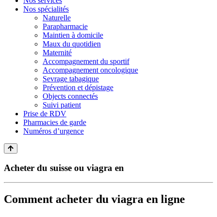
Nos services
Nos spécialités
Naturelle
Parapharmacie
Maintien à domicile
Maux du quotidien
Maternité
Accompagnement du sportif
Accompagnement oncologique
Sevrage tabagique
Prévention et dépistage
Objects connectés
Suivi patient
Prise de RDV
Pharmacies de garde
Numéros d’urgence
Acheter du suisse ou viagra en
Comment acheter du viagra en ligne