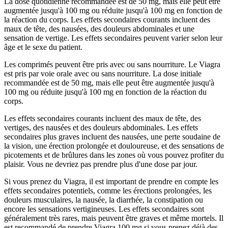
La dose quotidienne recommandée est de 50 mg, mais elle peut être
augmentée jusqu'à 100 mg ou réduite jusqu'à 100 mg en fonction de
la réaction du corps. Les effets secondaires courants incluent des
maux de tête, des nausées, des douleurs abdominales et une
sensation de vertige. Les effets secondaires peuvent varier selon leur
âge et le sexe du patient.
Les comprimés peuvent être pris avec ou sans nourriture. Le Viagra
est pris par voie orale avec ou sans nourriture. La dose initiale
recommandée est de 50 mg, mais elle peut être augmentée jusqu'à
100 mg ou réduite jusqu'à 100 mg en fonction de la réaction du
corps.
Les effets secondaires courants incluent des maux de tête, des
vertiges, des nausées et des douleurs abdominales. Les effets
secondaires plus graves incluent des nausées, une perte soudaine de
la vision, une érection prolongée et douloureuse, et des sensations de
picotements et de brûlures dans les zones où vous pouvez profiter du
plaisir. Vous ne devriez pas prendre plus d'une dose par jour.
Si vous prenez du Viagra, il est important de prendre en compte les
effets secondaires potentiels, comme les érections prolongées, les
douleurs musculaires, la nausée, la diarrhée, la constipation ou
encore les sensations vertigineuses. Les effets secondaires sont
généralement très rares, mais peuvent être graves et même mortels. Il
est recommandé de prendre Viagra 100 mg si vous prenez déjà des