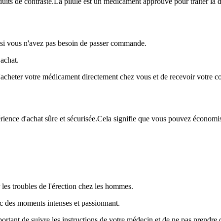
duits de contraste.La pilule est un médicament approuvé pour traiter la 
i vous n'avez pas besoin de passer commande.
achat.
d'acheter votre médicament directement chez vous et de recevoir votre 
érience d'achat sûre et sécurisée.Cela signifie que vous pouvez économis
r les troubles de l'érection chez les hommes.
ec des moments intenses et passionnant.
mportant de suivre les instructions de votre médecin et de ne pas prendre