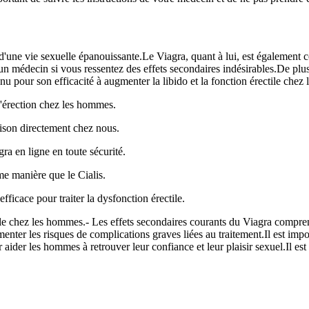
ne vie sexuelle épanouissante.Le Viagra, quant à lui, est également con
un médecin si vous ressentez des effets secondaires indésirables.De plu
nnu pour son efficacité à augmenter la libido et la fonction érectile chez 
d'érection chez les hommes.
aison directement chez nous.
ra en ligne en toute sécurité.
me manière que le Cialis.
fficace pour traiter la dysfonction érectile.
tile chez les hommes.- Les effets secondaires courants du Viagra compr
enter les risques de complications graves liées au traitement.Il est impo
er les hommes à retrouver leur confiance et leur plaisir sexuel.Il est