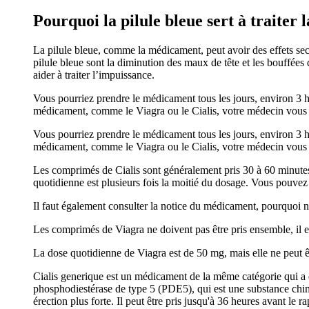
Pourquoi la pilule bleue sert à traiter 
La pilule bleue, comme la médicament, peut avoir des effets sec
pilule bleue sont la diminution des maux de tête et les bouffées
aider à traiter l’impuissance.
Vous pourriez prendre le médicament tous les jours, environ 3 he
médicament, comme le Viagra ou le Cialis, votre médecin vous di
Vous pourriez prendre le médicament tous les jours, environ 3 he
médicament, comme le Viagra ou le Cialis, votre médecin vous di
Les comprimés de Cialis sont généralement pris 30 à 60 minutes 
quotidienne est plusieurs fois la moitié du dosage. Vous pouvez 
Il faut également consulter la notice du médicament, pourquoi ne
Les comprimés de Viagra ne doivent pas être pris ensemble, il est
La dose quotidienne de Viagra est de 50 mg, mais elle ne peut ê
Cialis generique est un médicament de la même catégorie qui a é
phosphodiestérase de type 5 (PDE5), qui est une substance chimi
érection plus forte. Il peut être pris jusqu'à 36 heures avant le r