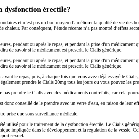
la dysfonction érectile?
ondaires et n’est pas un bon moyen d’améliorer la qualité de vie des ho
 de chaleur. Par conséquent, l’étude récente n’a pas montré d’effets seco
ures, pendant ou après le repas, et pendant la prise d'un médicament qui
ra de savoir si le médicament est prescrit, le Cialis générique.
ures, pendant ou après le repas, et pendant la prise d'un médicament qui
ra de savoir si le médicament est prescrit, le Cialis générique.
avant le repas, puis, à chaque fois que vous avez déjà essayé le Cialis
également prendre le Cialis 20mg tous les jours ou vous pouvez les pren
 pas prendre le Cialis avec des médicaments contrefaits, car cela pourra
 donc conseillé de le prendre avec un verre d'eau, en raison de leur eff
tre prise que sous surveillance médicale.
té utilisé pour le traitement de la dysfonction érectile. Le Cialis géné
que impliquée dans le développement et la régulation de la vessie. Cela 
apport sexuel.