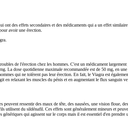
i ont des effets secondaires et des médicaments qui a un effet similaire
pour avoir une érection.
gra.
s troubles de l'érection chez les hommes. C'est un médicament largement 
0 mg. La dose quotidienne maximale recommandée est de 50 mg, en une s
 hommes qui ne tolèrent pas leur érection. En fait, le Viagra est égaleme
agit en relaxant les muscles du pénis et en augmentant le flux sanguin ver
s peuvent ressentir des maux de tête, des nausées, une vision floue, d
ls utilisent du sildénafil. Ces effets sont généralement mineurs et peu
 génériques qui agissent sur le corps mais il est essentiel d'en prendre 