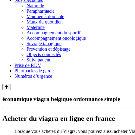
Nos spécialités
Naturelle
Parapharmacie
Maintien à domicile
Maux du quotidien
Maternité
Accompagnement du sportif
Accompagnement oncologique
Sevrage tabagique
Prévention et dépistage
Objects connectés
Suivi patient
Prise de RDV
Pharmacies de garde
Numéros d’urgence
économique viagra belgique ordonnance simple
Acheter du viagra en ligne en france
Lorsque vous achetez du Viagra, vous pouvez aussi acheter Viagr