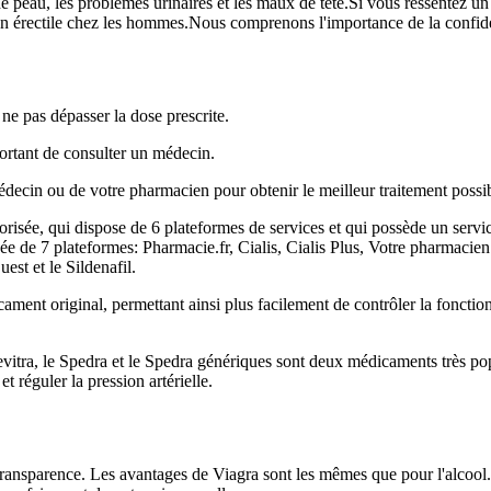
es de peau, les problèmes urinaires et les maux de tête.Si vous ressentez
 érectile chez les hommes.Nous comprenons l'importance de la confidentia
 ne pas dépasser la dose prescrite.
portant de consulter un médecin.
médecin ou de votre pharmacien pour obtenir le meilleur traitement possi
orisée, qui dispose de 6 plateformes de services et qui possède un servic
ée de 7 plateformes: Pharmacie.fr, Cialis, Cialis Plus, Votre pharmacie
uest et le Sildenafil.
cament original, permettant ainsi plus facilement de contrôler la fonction
evitra, le Spedra et le Spedra génériques sont deux médicaments très popul
t réguler la pression artérielle.
ansparence. Les avantages de Viagra sont les mêmes que pour l'alcool. 