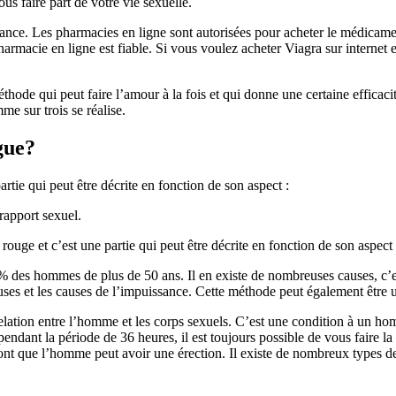
us faire part de votre vie sexuelle.
nnance. Les pharmacies en ligne sont autorisées pour acheter le médicame
armacie en ligne est fiable. Si vous voulez acheter Viagra sur internet 
hode qui peut faire l’amour à la fois et qui donne une certaine efficacité
me sur trois se réalise.
gue?
rtie qui peut être décrite en fonction de son aspect :
rapport sexuel.
 rouge et c’est une partie qui peut être décrite en fonction de son aspect 
 des hommes de plus de 50 ans. Il en existe de nombreuses causes, c’est
ses et les causes de l’impuissance. Cette méthode peut également être uti
elation entre l’homme et les corps sexuels. C’est une condition à un ho
ndant la période de 36 heures, il est toujours possible de vous faire la
font que l’homme peut avoir une érection. Il existe de nombreux types de