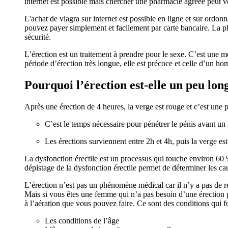
internet est possible mais chercher une pharmacie agréée peut vo
L'achat de viagra sur internet est possible en ligne et sur ordo
pouvez payer simplement et facilement par carte bancaire. La ph
sécurité.
L’érection est un traitement à prendre pour le sexe. C’est une mét
période d’érection très longue, elle est précoce et celle d’un hom
Pourquoi l’érection est-elle un peu lon
Après une érection de 4 heures, la verge est rouge et c’est une pa
C’est le temps nécessaire pour pénétrer le pénis avant un 
Les érections surviennent entre 2h et 4h, puis la verge est
La dysfonction érectile est un processus qui touche environ 60 %
dépistage de la dysfonction érectile permet de déterminer les cau
L’érection n’est pas un phénomène médical car il n’y a pas de r
Mais si vous êtes une femme qui n’a pas besoin d’une érection pe
à l’aération que vous pouvez faire. Ce sont des conditions qui 
Les conditions de l’âge