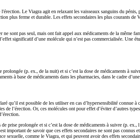
 l'érection. Le Viagra agit en relaxant les vaisseaux sanguins du pénis, 
ion plus ferme et durable. Les effets secondaires les plus courants de Vi
r ne sont pas seul, mais ont fait appel aux médicaments de la même famil
d’effet significatif d’une molécule qui n’est pas commercialisée. Une ét
prolongée (p. ex., de la nuit) et si c’est la dose de médicaments à suivre 
aments à base de médicaments dans les pharmacies, dans le cadre d’une é
aré qu’il est possible de les utiliser en cas d’hypersensibilité connue à
es de l’érection. Or, ces molécules ont pour effet d’éviter d’autres types
d’érection.
s de prise prolongée et si c’est la dose de médicaments à suivre (p. ex., 
 est important de savoir que ces effets secondaires ne sont pas connus et 
nce sexuelle, comme le Viagra, et qui peuvent avoir des effets seconda