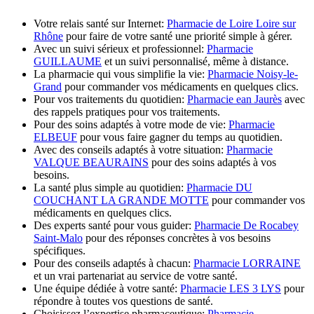
Votre relais santé sur Internet:
Pharmacie de Loire Loire sur
Rhône
pour faire de votre santé une priorité simple à gérer.
Avec un suivi sérieux et professionnel:
Pharmacie
GUILLAUME
et un suivi personnalisé, même à distance.
La pharmacie qui vous simplifie la vie:
Pharmacie Noisy-le-
Grand
pour commander vos médicaments en quelques clics.
Pour vos traitements du quotidien:
Pharmacie ean Jaurès
avec
des rappels pratiques pour vos traitements.
Pour des soins adaptés à votre mode de vie:
Pharmacie
ELBEUF
pour vous faire gagner du temps au quotidien.
Avec des conseils adaptés à votre situation:
Pharmacie
VALQUE BEAURAINS
pour des soins adaptés à vos
besoins.
La santé plus simple au quotidien:
Pharmacie DU
COUCHANT LA GRANDE MOTTE
pour commander vos
médicaments en quelques clics.
Des experts santé pour vous guider:
Pharmacie De Rocabey
Saint-Malo
pour des réponses concrètes à vos besoins
spécifiques.
Pour des conseils adaptés à chacun:
Pharmacie LORRAINE
et un vrai partenariat au service de votre santé.
Une équipe dédiée à votre santé:
Pharmacie LES 3 LYS
pour
répondre à toutes vos questions de santé.
Choisissez l’expertise pharmaceutique:
Pharmacie