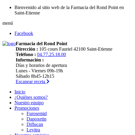
Bienvenido al sitio web de la Farmacia del Rond Point en
Saint-Etienne
menú
Facebook
Farmacia del Rond Point
Dirección :
105 cours Fauriel 42100 Saint-Etienne
Teléfono :
04.77.25.18.00
Información :
Días y horarios de apertura
Lunes - Viernes 09h-19h
Sábado 8h45-12h15
Escanear receta
Inicio
¿Quiénes somos?
Nuestro equipo
Promociones
Furosemid
Dapoxetin
Diflucan
Levitra