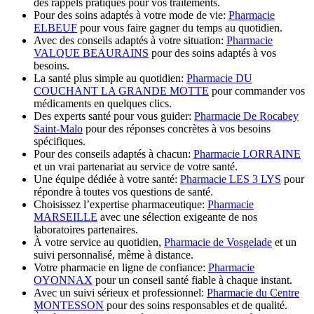
des rappels pratiques pour vos traitements.
Pour des soins adaptés à votre mode de vie:
Pharmacie
ELBEUF
pour vous faire gagner du temps au quotidien.
Avec des conseils adaptés à votre situation:
Pharmacie
VALQUE BEAURAINS
pour des soins adaptés à vos
besoins.
La santé plus simple au quotidien:
Pharmacie DU
COUCHANT LA GRANDE MOTTE
pour commander vos
médicaments en quelques clics.
Des experts santé pour vous guider:
Pharmacie De Rocabey
Saint-Malo
pour des réponses concrètes à vos besoins
spécifiques.
Pour des conseils adaptés à chacun:
Pharmacie LORRAINE
et un vrai partenariat au service de votre santé.
Une équipe dédiée à votre santé:
Pharmacie LES 3 LYS
pour
répondre à toutes vos questions de santé.
Choisissez l’expertise pharmaceutique:
Pharmacie
MARSEILLE
avec une sélection exigeante de nos
laboratoires partenaires.
À votre service au quotidien,
Pharmacie de Vosgelade
et un
suivi personnalisé, même à distance.
Votre pharmacie en ligne de confiance:
Pharmacie
OYONNAX
pour un conseil santé fiable à chaque instant.
Avec un suivi sérieux et professionnel:
Pharmacie du Centre
MONTESSON
pour des soins responsables et de qualité.