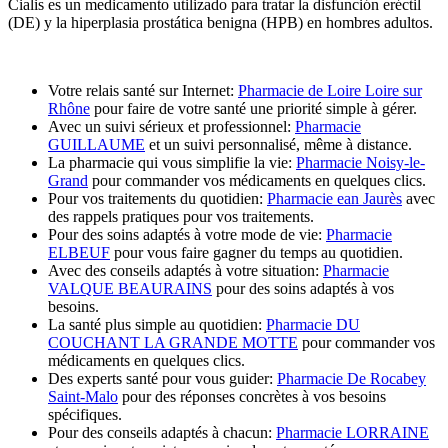
Cialis es un medicamento utilizado para tratar la disfunción eréctil
(DE) y la hiperplasia prostática benigna (HPB) en hombres adultos.
Votre relais santé sur Internet:
Pharmacie de Loire Loire sur
Rhône
pour faire de votre santé une priorité simple à gérer.
Avec un suivi sérieux et professionnel:
Pharmacie
GUILLAUME
et un suivi personnalisé, même à distance.
La pharmacie qui vous simplifie la vie:
Pharmacie Noisy-le-
Grand
pour commander vos médicaments en quelques clics.
Pour vos traitements du quotidien:
Pharmacie ean Jaurès
avec
des rappels pratiques pour vos traitements.
Pour des soins adaptés à votre mode de vie:
Pharmacie
ELBEUF
pour vous faire gagner du temps au quotidien.
Avec des conseils adaptés à votre situation:
Pharmacie
VALQUE BEAURAINS
pour des soins adaptés à vos
besoins.
La santé plus simple au quotidien:
Pharmacie DU
COUCHANT LA GRANDE MOTTE
pour commander vos
médicaments en quelques clics.
Des experts santé pour vous guider:
Pharmacie De Rocabey
Saint-Malo
pour des réponses concrètes à vos besoins
spécifiques.
Pour des conseils adaptés à chacun:
Pharmacie LORRAINE