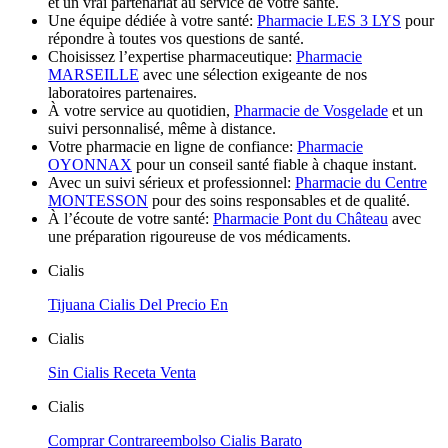
et un vrai partenariat au service de votre santé.
Une équipe dédiée à votre santé:
Pharmacie LES 3 LYS
pour
répondre à toutes vos questions de santé.
Choisissez l’expertise pharmaceutique:
Pharmacie
MARSEILLE
avec une sélection exigeante de nos
laboratoires partenaires.
À votre service au quotidien,
Pharmacie de Vosgelade
et un
suivi personnalisé, même à distance.
Votre pharmacie en ligne de confiance:
Pharmacie
OYONNAX
pour un conseil santé fiable à chaque instant.
Avec un suivi sérieux et professionnel:
Pharmacie du Centre
MONTESSON
pour des soins responsables et de qualité.
À l’écoute de votre santé:
Pharmacie Pont du Château
avec
une préparation rigoureuse de vos médicaments.
Cialis
Tijuana Cialis Del Precio En
Cialis
Sin Cialis Receta Venta
Cialis
Comprar Contrareembolso Cialis Barato