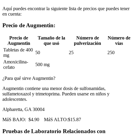
Aquí puedes encontrar la siguiente lista de precios que puedes tener
en cuenta:
Precio de Augmentin:
Precio de
Tamaño de la
Número de
Número de
Augmentin
que usó
pulverización
vías
Tabletas de 400
50
25
250
mg
Amoxicilina-
500 mg
cefato
¿Para qué sirve Augmentin?
Augmentin contiene una menor dosis de sulfonamidas,
sulfametoxazol y trimetoprima. Pueden usarse en niños y
adolescentes.
Alpharetta, GA 30004
MáS BAJO:
$4.90
MáS ALTO:
$15.87
Pruebas de Laboratorio Relacionados con