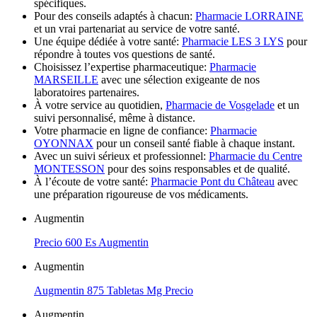
spécifiques.
Pour des conseils adaptés à chacun:
Pharmacie LORRAINE
et un vrai partenariat au service de votre santé.
Une équipe dédiée à votre santé:
Pharmacie LES 3 LYS
pour
répondre à toutes vos questions de santé.
Choisissez l’expertise pharmaceutique:
Pharmacie
MARSEILLE
avec une sélection exigeante de nos
laboratoires partenaires.
À votre service au quotidien,
Pharmacie de Vosgelade
et un
suivi personnalisé, même à distance.
Votre pharmacie en ligne de confiance:
Pharmacie
OYONNAX
pour un conseil santé fiable à chaque instant.
Avec un suivi sérieux et professionnel:
Pharmacie du Centre
MONTESSON
pour des soins responsables et de qualité.
À l’écoute de votre santé:
Pharmacie Pont du Château
avec
une préparation rigoureuse de vos médicaments.
Augmentin
Precio 600 Es Augmentin
Augmentin
Augmentin 875 Tabletas Mg Precio
Augmentin