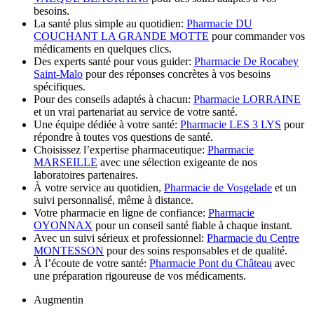
besoins.
La santé plus simple au quotidien:
Pharmacie DU
COUCHANT LA GRANDE MOTTE
pour commander vos
médicaments en quelques clics.
Des experts santé pour vous guider:
Pharmacie De Rocabey
Saint-Malo
pour des réponses concrètes à vos besoins
spécifiques.
Pour des conseils adaptés à chacun:
Pharmacie LORRAINE
et un vrai partenariat au service de votre santé.
Une équipe dédiée à votre santé:
Pharmacie LES 3 LYS
pour
répondre à toutes vos questions de santé.
Choisissez l’expertise pharmaceutique:
Pharmacie
MARSEILLE
avec une sélection exigeante de nos
laboratoires partenaires.
À votre service au quotidien,
Pharmacie de Vosgelade
et un
suivi personnalisé, même à distance.
Votre pharmacie en ligne de confiance:
Pharmacie
OYONNAX
pour un conseil santé fiable à chaque instant.
Avec un suivi sérieux et professionnel:
Pharmacie du Centre
MONTESSON
pour des soins responsables et de qualité.
À l’écoute de votre santé:
Pharmacie Pont du Château
avec
une préparation rigoureuse de vos médicaments.
Augmentin