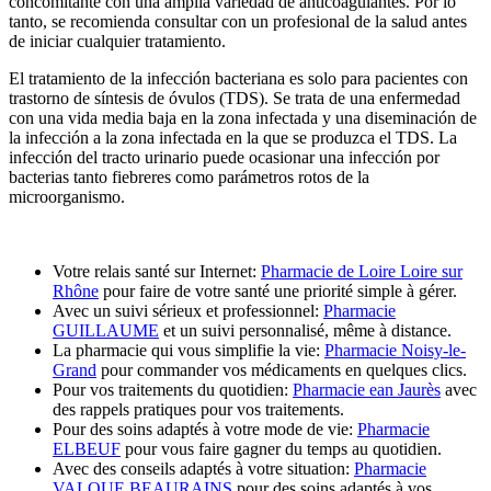
concomitante con una amplia variedad de anticoagulantes. Por lo
tanto, se recomienda consultar con un profesional de la salud antes
de iniciar cualquier tratamiento.
El tratamiento de la infección bacteriana es solo para pacientes con
trastorno de síntesis de óvulos (TDS). Se trata de una enfermedad
con una vida media baja en la zona infectada y una diseminación de
la infección a la zona infectada en la que se produzca el TDS. La
infección del tracto urinario puede ocasionar una infección por
bacterias tanto fiebreres como parámetros rotos de la
microorganismo.
Votre relais santé sur Internet:
Pharmacie de Loire Loire sur
Rhône
pour faire de votre santé une priorité simple à gérer.
Avec un suivi sérieux et professionnel:
Pharmacie
GUILLAUME
et un suivi personnalisé, même à distance.
La pharmacie qui vous simplifie la vie:
Pharmacie Noisy-le-
Grand
pour commander vos médicaments en quelques clics.
Pour vos traitements du quotidien:
Pharmacie ean Jaurès
avec
des rappels pratiques pour vos traitements.
Pour des soins adaptés à votre mode de vie:
Pharmacie
ELBEUF
pour vous faire gagner du temps au quotidien.
Avec des conseils adaptés à votre situation:
Pharmacie
VALQUE BEAURAINS
pour des soins adaptés à vos