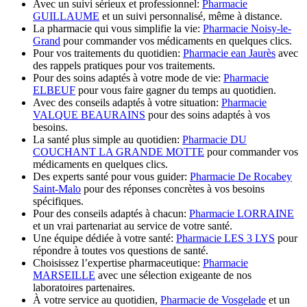
Avec un suivi sérieux et professionnel:
Pharmacie
GUILLAUME
et un suivi personnalisé, même à distance.
La pharmacie qui vous simplifie la vie:
Pharmacie Noisy-le-
Grand
pour commander vos médicaments en quelques clics.
Pour vos traitements du quotidien:
Pharmacie ean Jaurès
avec
des rappels pratiques pour vos traitements.
Pour des soins adaptés à votre mode de vie:
Pharmacie
ELBEUF
pour vous faire gagner du temps au quotidien.
Avec des conseils adaptés à votre situation:
Pharmacie
VALQUE BEAURAINS
pour des soins adaptés à vos
besoins.
La santé plus simple au quotidien:
Pharmacie DU
COUCHANT LA GRANDE MOTTE
pour commander vos
médicaments en quelques clics.
Des experts santé pour vous guider:
Pharmacie De Rocabey
Saint-Malo
pour des réponses concrètes à vos besoins
spécifiques.
Pour des conseils adaptés à chacun:
Pharmacie LORRAINE
et un vrai partenariat au service de votre santé.
Une équipe dédiée à votre santé:
Pharmacie LES 3 LYS
pour
répondre à toutes vos questions de santé.
Choisissez l’expertise pharmaceutique:
Pharmacie
MARSEILLE
avec une sélection exigeante de nos
laboratoires partenaires.
À votre service au quotidien,
Pharmacie de Vosgelade
et un