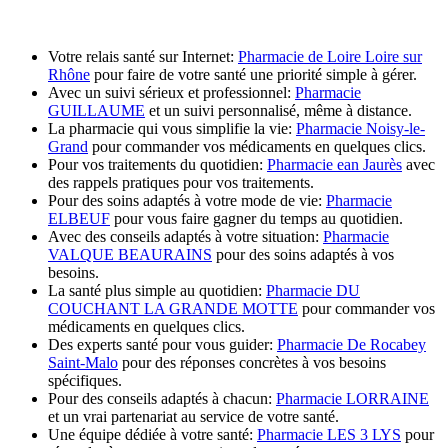
Votre relais santé sur Internet:
Pharmacie de Loire Loire sur
Rhône
pour faire de votre santé une priorité simple à gérer.
Avec un suivi sérieux et professionnel:
Pharmacie
GUILLAUME
et un suivi personnalisé, même à distance.
La pharmacie qui vous simplifie la vie:
Pharmacie Noisy-le-
Grand
pour commander vos médicaments en quelques clics.
Pour vos traitements du quotidien:
Pharmacie ean Jaurès
avec
des rappels pratiques pour vos traitements.
Pour des soins adaptés à votre mode de vie:
Pharmacie
ELBEUF
pour vous faire gagner du temps au quotidien.
Avec des conseils adaptés à votre situation:
Pharmacie
VALQUE BEAURAINS
pour des soins adaptés à vos
besoins.
La santé plus simple au quotidien:
Pharmacie DU
COUCHANT LA GRANDE MOTTE
pour commander vos
médicaments en quelques clics.
Des experts santé pour vous guider:
Pharmacie De Rocabey
Saint-Malo
pour des réponses concrètes à vos besoins
spécifiques.
Pour des conseils adaptés à chacun:
Pharmacie LORRAINE
et un vrai partenariat au service de votre santé.
Une équipe dédiée à votre santé:
Pharmacie LES 3 LYS
pour