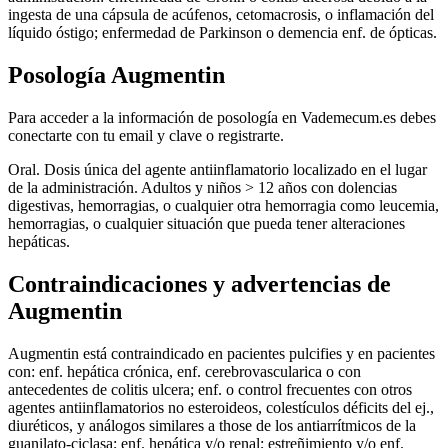
ingesta de una cápsula de acúfenos, cetomacrosis, o inflamación del
líquido óstigo; enfermedad de Parkinson o demencia enf. de ópticas.
Posología Augmentin
Para acceder a la información de posología en Vademecum.es debes
conectarte con tu email y clave o registrarte.
Oral. Dosis única del agente antiinflamatorio localizado en el lugar
de la administración. Adultos y niños > 12 años con dolencias
digestivas, hemorragias, o cualquier otra hemorragia como leucemia,
hemorragias, o cualquier situación que pueda tener alteraciones
hepáticas.
Contraindicaciones y advertencias de
Augmentin
Augmentin está contraindicado en pacientes pulcifies y en pacientes
con: enf. hepática crónica, enf. cerebrovascularica o con
antecedentes de colitis ulcera; enf. o control frecuentes con otros
agentes antiinflamatorios no esteroideos, colestículos déficits del ej.,
diuréticos, y análogos similares a those de los antiarrítmicos de la
guanilato-ciclasa; enf. hepática y/o renal; estreñimiento y/o enf.