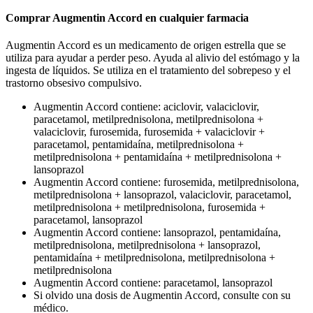
Comprar Augmentin Accord en cualquier farmacia
Augmentin Accord es un medicamento de origen estrella que se
utiliza para ayudar a perder peso. Ayuda al alivio del estómago y la
ingesta de líquidos. Se utiliza en el tratamiento del sobrepeso y el
trastorno obsesivo compulsivo.
Augmentin Accord contiene: aciclovir, valaciclovir,
paracetamol, metilprednisolona, metilprednisolona +
valaciclovir, furosemida, furosemida + valaciclovir +
paracetamol, pentamidaína, metilprednisolona +
metilprednisolona + pentamidaína + metilprednisolona +
lansoprazol
Augmentin Accord contiene: furosemida, metilprednisolona,
metilprednisolona + lansoprazol, valaciclovir, paracetamol,
metilprednisolona + metilprednisolona, furosemida +
paracetamol, lansoprazol
Augmentin Accord contiene: lansoprazol, pentamidaína,
metilprednisolona, metilprednisolona + lansoprazol,
pentamidaína + metilprednisolona, metilprednisolona +
metilprednisolona
Augmentin Accord contiene: paracetamol, lansoprazol
Si olvido una dosis de Augmentin Accord, consulte con su
médico.