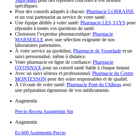
Saint-Malo
pour des réponses concrètes à vos besoins
spécifiques.
Pour des conseils adaptés à chacun:
Pharmacie LORRAINE
et un vrai partenariat au service de votre santé.
Une équipe dédiée à votre santé:
Pharmacie LES 3 LYS
pour
répondre à toutes vos questions de santé.
Choisissez l’expertise pharmaceutique:
Pharmacie
MARSEILLE
avec une sélection exigeante de nos
laboratoires partenaires.
À votre service au quotidien,
Pharmacie de Vosgelade
et un
suivi personnalisé, même à distance.
Votre pharmacie en ligne de confiance:
Pharmacie
OYONNAX
pour un conseil santé fiable à chaque instant.
Avec un suivi sérieux et professionnel:
Pharmacie du Centre
MONTESSON
pour des soins responsables et de qualité.
À l’écoute de votre santé:
Pharmacie Pont du Château
avec
une préparation rigoureuse de vos médicaments.
Augmentin
Precio Receta Augmentin Sin
Augmentin
Es 600 Augmentin Precio