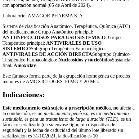
con aportación normal (05 de Abril de 2024).
Laboratorio: AMAGOR PHARMA S. A..
Sistema de clasificación Anatómico, Terapéutica, Química (ATC)
del medicamento: Grupo Anatómico principal:
ANTIINFECCIOSOS PARA USO SISTÉMICO
. Grupo
Terapéutico principal:
ANTIVIRALES DE USO
SISTÉMICO
Subgrupo Terapéutico Farmacológico:
ANTIVIRALES DE ACCIÓN DIRECTA
Subgrupo Químico-
Terapéutico Farmacológico:
Nucleosidos y nucleótidos
Sustancia
final:
Amoxiclav
Este fármaco forma parte de la agrupación homogénea de precios
menores de AMOXICLÓGÉS 10 MG Y 20 MG.
Indicaciones:
Este medicamento está sujeto a prescripción médica
,
no
afecta a
la conducción, es un
medicamento genérico
, es un
medicamento
sustituible
, es para un
tratamiento de larga duración (TLD)
, es un
fármaco serializado (en su envase figura un dispositivo de
seguridad) y la fecha de caducidad del último lote liberado sin
serialización es 31/10/2021, la dosificación es
10