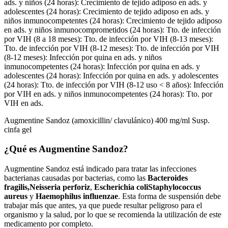
ads. y niños (24 horas): Crecimiento de tejido adiposo en ads. y
adolescentes (24 horas): Crecimiento de tejido adiposo en ads. y
niños inmunocompetentes (24 horas): Crecimiento de tejido adiposo
en ads. y niños inmunocomprometidos (24 horas): Tto. de infección
por VIH (8 a 18 meses): Tto. de infección por VIH (8-13 meses):
Tto. de infección por VIH (8-12 meses): Tto. de infección por VIH
(8-12 meses): Infección por quina en ads. y niños
inmunocompetentes (24 horas): Infección por quina en ads. y
adolescentes (24 horas): Infección por quina en ads. y adolescentes
(24 horas): Tto. de infección por VIH (8-12 uso < 8 años): Infección
por VIH en ads. y niños inmunocompetentes (24 horas): Tto. por
VIH en ads.
Augmentine Sandoz (amoxicillin/ clavulánico) 400 mg/ml Susp.
cinfa gel
¿Qué es Augmentine Sandoz?
Augmentine Sandoz está indicado para tratar las infecciones
bacterianas causadas por bacterias, como las
Bacteroides
fragilis,
Neisseria perforiz
,
Escherichia coli
Staphylococcus
aureus
y
Haemophilus influenzae
. Esta forma de suspensión debe
trabajar más que antes, ya que puede resultar peligroso para el
organismo y la salud, por lo que se recomienda la utilización de este
medicamento por completo.