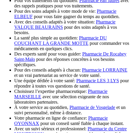
Pour vos traitements du quotidien:
Pharmacie ean Jaurès
avec
des rappels pratiques pour vos traitements.
Pour des soins adaptés à votre mode de vie:
Pharmacie
ELBEUF
pour vous faire gagner du temps au quotidien.
Avec des conseils adaptés à votre situation:
Pharmacie
VALQUE BEAURAINS
pour des soins adaptés à vos
besoins.
La santé plus simple au quotidien:
Pharmacie DU
COUCHANT LA GRANDE MOTTE
pour commander vos
médicaments en quelques clics.
Des experts santé pour vous guider:
Pharmacie De Rocabey
Saint-Malo
pour des réponses concrètes à vos besoins
spécifiques.
Pour des conseils adaptés à chacun:
Pharmacie LORRAINE
et un vrai partenariat au service de votre santé.
Une équipe dédiée à votre santé:
Pharmacie LES 3 LYS
pour
répondre à toutes vos questions de santé.
Choisissez l’expertise pharmaceutique:
Pharmacie
MARSEILLE
avec une sélection exigeante de nos
laboratoires partenaires.
À votre service au quotidien,
Pharmacie de Vosgelade
et un
suivi personnalisé, même à distance.
Votre pharmacie en ligne de confiance:
Pharmacie
OYONNAX
pour un conseil santé fiable à chaque instant.
Avec un suivi sérieux et professionnel:
Pharmacie du Centre