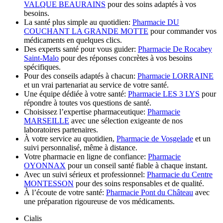
VALQUE BEAURAINS
pour des soins adaptés à vos
besoins.
La santé plus simple au quotidien:
Pharmacie DU
COUCHANT LA GRANDE MOTTE
pour commander vos
médicaments en quelques clics.
Des experts santé pour vous guider:
Pharmacie De Rocabey
Saint-Malo
pour des réponses concrètes à vos besoins
spécifiques.
Pour des conseils adaptés à chacun:
Pharmacie LORRAINE
et un vrai partenariat au service de votre santé.
Une équipe dédiée à votre santé:
Pharmacie LES 3 LYS
pour
répondre à toutes vos questions de santé.
Choisissez l’expertise pharmaceutique:
Pharmacie
MARSEILLE
avec une sélection exigeante de nos
laboratoires partenaires.
À votre service au quotidien,
Pharmacie de Vosgelade
et un
suivi personnalisé, même à distance.
Votre pharmacie en ligne de confiance:
Pharmacie
OYONNAX
pour un conseil santé fiable à chaque instant.
Avec un suivi sérieux et professionnel:
Pharmacie du Centre
MONTESSON
pour des soins responsables et de qualité.
À l’écoute de votre santé:
Pharmacie Pont du Château
avec
une préparation rigoureuse de vos médicaments.
Cialis